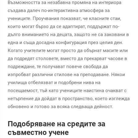
Възможността за незабавна промяна на интериора
създава далеч по-интерактивна атмосфера за
учениците. Проучвания показват, че класните стаи,
които могат бързо да се адаптират, поддържат по-
дълго вниманието на децата, защото не са заковани в
една и съща досадна конфигурация през целия ден.
Когато учителите могат просто да обърнат масите или
да подредят столовете, вместо да прекарват часове в
подреждане, те получават повече свобода да
изпробват различни стилове на преподаване. Някои
училища отбелязват и подобрени нива на
посещаемост, тъй като учениците наистина очакват с
нетърпение да дойдат в пространство, което изглежда
обновено и готово за всяка следваща дейност.
Подобряване на средите за
съвместно учене