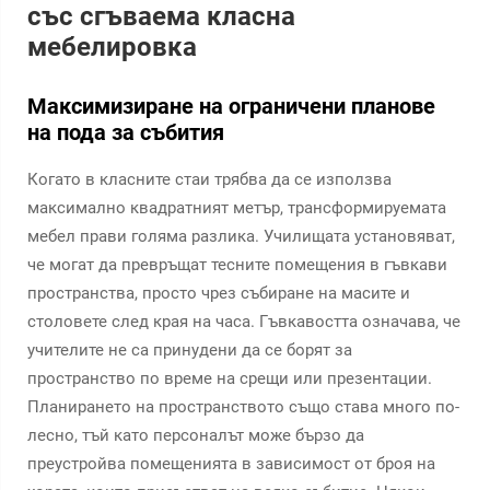
със сгъваема класна
мебелировка
Максимизиране на ограничени планове
на пода за събития
Когато в класните стаи трябва да се използва
максимално квадратният метър, трансформируемата
мебел прави голяма разлика. Училищата установяват,
че могат да превръщат тесните помещения в гъвкави
пространства, просто чрез събиране на масите и
столовете след края на часa. Гъвкавостта означава, че
учителите не са принудени да се борят за
пространство по време на срещи или презентации.
Планирането на пространството също става много по-
лесно, тъй като персоналът може бързо да
преустройва помещенията в зависимост от броя на