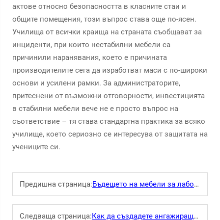
актове относно безопасността в класните стаи и
общите помещения, този въпрос става още по-ясен.
Училища от всички краища на страната съобщават за
инциденти, при които нестабилни мебели са
причинили наранявания, което е причината
производителите сега да изработват маси с по-широки
основи и усилени рамки. За администраторите,
притеснени от възможни отговорности, инвестицията
в стабилни мебели вече не е просто въпрос на
съответствие – тя става стандартна практика за всяко
училище, което сериозно се интересува от защитата на
учениците си.
Предишна страница:
Бъдещето на мебели за лаборатории: тенденции и иновации
Следваща страница:
Как да създадете ангажираща учебна среда с чинове за ученици