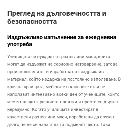
Преглед на дълговечността и
безопасността
Издръжливо изпълнение за ежедневна
употреба
Училищата се нуждаят от разтегливи маси, които
могат да издържат на сериозно натоварване, затова
производителите ги изработват от издръжлив
материал, който издържа на постоянно използване. В
края на краищата, мебелите в класните стаи се
използват интензивно всеки ден от учениците, които
местят нещата, разливат напитки и просто се държат
неразумно. Когато училищата инвестират в
качествени разтегливи маси, изработени да служат
дълго, те не се налага да ги подменят често. Това