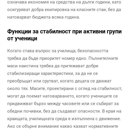
означава икономия на средства на дълги години, като
осигуряват добра екипировка на класните стаи, без да
натоварват бюджета всяка година.
Функции за стабилност при активни групи
от ученици
Когато става въпрос за училища, безопасността
трябва да бъде приоритет номер едно. Пълнителните
маси наистина трябва да притежават добри
стабилизиращи характеристики, за да не се
преобръщат или срутват, когато децата се движат
около тях. Масите, проектирани с оглед на стабилност,
могат да поемат натоварването, когато учениците се
придвижват бързо между часовете или се събират за
обедни почивки, без да създават опасности. В края на
краищата, училищната среда е изпълнена с движение.
Ако се обърне внимание какво казват нормативните