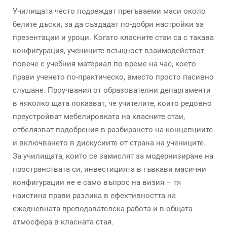
Училищата често подреждат прегъваеми маси около
белите дъски, за да създадат по-добри настройки за
презентации и уроци. Когато класните стаи са с такава
конфигурация, учениците всъщност взаимодействат
повече с учебния материал по време на час, което
прави ученето по-практическо, вместо просто пасивно
слушане. Проучвания от образователни департаменти
в няколко щата показват, че учителите, които редовно
преустройват мебелировката на класните стаи,
отбелязват подобрения в разбирането на концепциите
и включването в дискусиите от страна на учениците.
За училищата, които се замислят за модернизиране на
пространствата си, инвестицията в гъвкави масични
конфигурации не е само въпрос на визия – тя
наистина прави разлика в ефективността на
ежедневната преподавателска работа и в общата
атмосфера в класната стая.