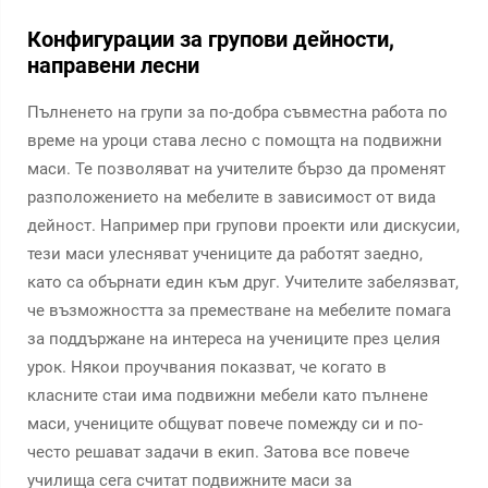
Конфигурации за групови дейности,
направени лесни
Пълненето на групи за по-добра съвместна работа по
време на уроци става лесно с помощта на подвижни
маси. Те позволяват на учителите бързо да променят
разположението на мебелите в зависимост от вида
дейност. Например при групови проекти или дискусии,
тези маси улесняват учениците да работят заедно,
като са обърнати един към друг. Учителите забелязват,
че възможността за преместване на мебелите помага
за поддържане на интереса на учениците през целия
урок. Някои проучвания показват, че когато в
класните стаи има подвижни мебели като пълнене
маси, учениците общуват повече помежду си и по-
често решават задачи в екип. Затова все повече
училища сега считат подвижните маси за