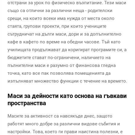
отстрани за урок по физическо възпитание. Тези маси
също са отлични за различни неща - родителски
срещи, на които всеки има нужда от места около
стаята, групови проекти, при които учениците
сътрудничат на дълги маси, дори и за допълнително
кафе в кафето по време на обедни часове. Тъй като
училищата продължават да коригират програмите си, а
бюджетите стават по-ограничени, наличието на
пълнителни маси е разумно от финансова гледна
точка, като все пак позволява помещенията да
изпълняват множество функции с течение на времето.
Маси за дейности като основа на гъвкави
пространства
Масите за активност са навсякъде днес, защото
работят много добре за различни видове събития и
настройки. Това, което ги прави наистина полезни, е