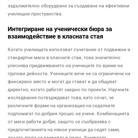
задължително оборудване за създаване на ефективни
училищни пространства.
Интегриране на ученически бюра за
взаимодействие в класната стая
Когато училищата използват съчетание от подвижни и
стандартни маси в класните стаи, това значително
улеснява придвижването на учениците по време на
групови дейности. Учениците вече не са ограничени на
фиксирано място и могат да стават и да общуват
директно, когато работят заедно по проекти. Научните
изследвания потвърждават това, като сочат, че
различните форми на организация на седалките
подпомагат по-добрия процес на учене. Комбинацията
от маси работи добре, защото се съобразява с
предпочитанията на някои ученици да седят сами,
докато други се развиват в групи. Учителите