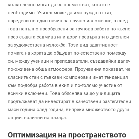
колко лесно могат да се преместват, когато е
необходимо. Учител може да има нужда от тях,
наредени по един начин за научно изложение, а след
това напълно преобразени за групова работа по-късно
през същата седмица или дори превърнати в дисплеи
за художествена изложба. Този вид адаптивност
помага на хората да общуват по-естествено помежду
си, между ученици и преподаватели, създавайки далеч
по-оживена обща атмосфера. Проучвания показват, че
класните стаи с гъвкави компоновки имат тенденция
към по-добра работа в екип и по-голямо участие от
всички включени. Това обяснява защо училищата
продължават да инвестират в качествени разтегателни
маси година след година, въпреки множеството други
опции, налични на пазара.
Оптимизация на пространството