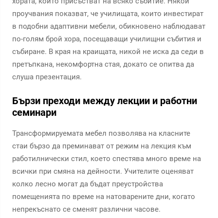
хората, които присъстват на всяко събитие. Някои
проучвания показват, че училищата, които инвестират
в подобни адаптивни мебели, обикновено наблюдават
по-голям брой хора, посещаващи училищни събития и
събиране. В края на краищата, никой не иска да седи в
претъпкана, некомфортна стая, докато се опитва да
слуша презентация.
Бързи преходи между лекции и работни
семинари
Трансформируемата мебел позволява на класните
стаи бързо да преминават от режим на лекция към
работилнически стил, което спестява много време на
всички при смяна на дейности. Учителите оценяват
колко лесно могат да бъдат преустройства
помещенията по време на натоварените дни, когато
непрекъснато се сменят различни часове.