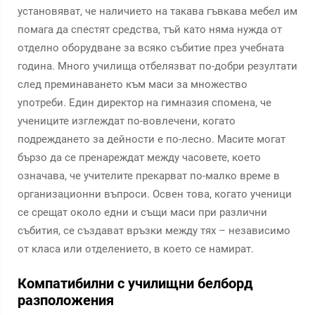
установяват, че наличието на такава гъвкава мебел им
помага да спестят средства, тъй като няма нужда от
отделно оборудване за всяко събитие през учебната
година. Много училища отбелязват по-добри резултати
след преминаването към маси за множество
употреби. Един директор на гимназия спомена, че
учениците изглеждат по-вовлечени, когато
подреждането за дейности е по-лесно. Масите могат
бързо да се пренареждат между часовете, което
означава, че учителите прекарват по-малко време в
организационни въпроси. Освен това, когато ученици
се срещат около едни и същи маси при различни
събития, се създават връзки между тях – независимо
от класа или отделението, в което се намират.
Компатибилни с училищни белборд
разположения