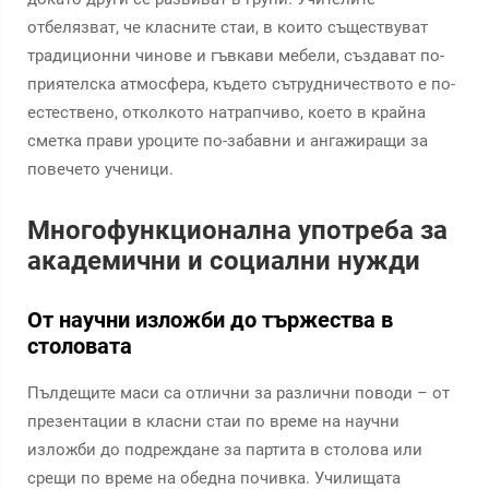
отбелязват, че класните стаи, в които съществуват
традиционни чинове и гъвкави мебели, създават по-
приятелска атмосфера, където сътрудничеството е по-
естествено, отколкото натрапчиво, което в крайна
сметка прави уроците по-забавни и ангажиращи за
повечето ученици.
Многофункционална употреба за
академични и социални нужди
От научни изложби до тържества в
столовата
Пълдещите маси са отлични за различни поводи – от
презентации в класни стаи по време на научни
изложби до подреждане за партита в столова или
срещи по време на обедна почивка. Училищата