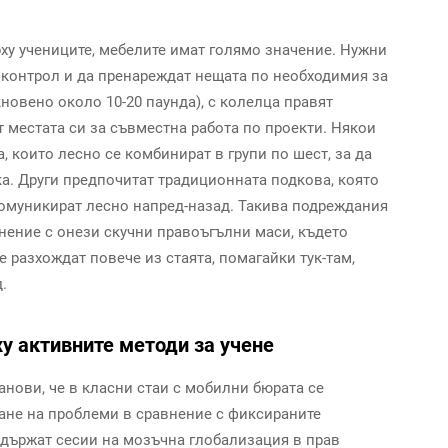
рху учениците, мебелите имат голямо значение. Нужни
т контрол и да пренареждат нещата по необходимия за
кновено около 10-20 паунда), с колелца правят
т местата си за съвместна работа по проекти. Някои
 които лесно се комбинират в групи по шест, за да
а. Други предпочитат традиционната подкова, която
комуникират лесно напред-назад. Такива подреждания
нение с онези скучни правоъгълни маси, където
е разхождат повече из стаята, помагайки тук-там,
.
у активните методи за учене
анови, че в класни стаи с мобилни бюрата се
ане на проблеми в сравнение с фиксираните
ддържат сесии на мозъчна глобализация в прав