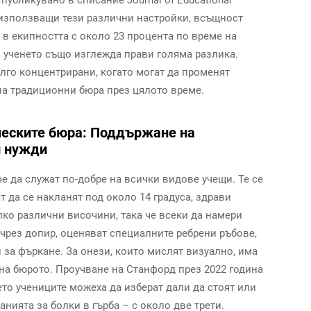
е, използващи тези различни настройки, всъщност
 в екипността с около 23 процента по време на
 ученето също изглежда прави голяма разлика.
ълго концентрирани, когато могат да променят
 на традиционни бюра през цялото време.
ческите бюра: Поддържане на
и нужди
е да служат по-добре на всички видове учещи. Те се
т да се накланят под около 14 градуса, здрави
олко различни височини, така че всеки да намери
 чрез допир, оценяват специалните ребрени ръбове,
 за фъркане. За онези, които мислят визуално, има
 на бюрото. Проучване на Станфорд през 2022 година
ето учениците можеха да изберат дали да стоят или
нията за болки в гърба – с около две трети.