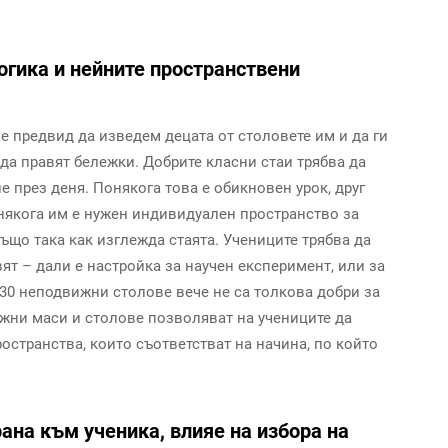
огика и нейните пространствени
е предвид да изведем децата от столовете им и да ги
да правят бележки. Добрите класни стаи трябва да
 през деня. Понякога това е обикновен урок, друг
онякога им е нужен индивидуален пространство за
ъщо така как изглежда стаята. Учениците трябва да
вят – дали е настройка за научен експеримент, или за
 30 неподвижни столове вече не са толкова добри за
жни маси и столове позволяват на учениците да
ространства, които съответстват на начина, по който
ана към ученика, влияе на избора на