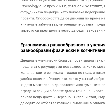
Psychology още през 2021 г., установи, че групит
сътрудничеха по-добре, като показаха подобрение
проекти. Способността да се движиш по време на
Учителите забелязват, че учениците остават по-д
мястото си през деня, вместо да седят заковани
Ергономична разнообразност в учени
разнообразни физически и когнитивн
Днешните ученически бюра са проектирани така, ч
предлагат с регулируеми повърхности, които мога
колелца, които се плъзгат гладко по пода, и няк
удобна позиция. Учениците, които учат най-добре
където могат лесно да поставят инструментите си
вградени секции с белите дъски точно на нивото
показа нещо доста интересно. В класни стаи, къд
да седят, се отбеляза голямо намаление в оплаква