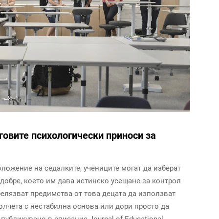
говите психологически приноси за
оложение на седалките, учениците могат да изберат
й-добре, което им дава истинско усещане за контрол
белязват предимства от това децата да използват
олчета с нестабилна основа или дори просто да
публикувано в списание Journal of Educational