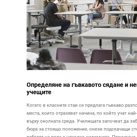
Определяне на гъвкавото сядане и не
учещите
Когато в класните стаи се предлага гъвкаво разп
места, които отразяват начина, по който учат на
върху околната среда. Училищата започват да за
бюра за стоящо положение, онези подскачащи ст
работят на пода с няколко килимчета. Проучване, 