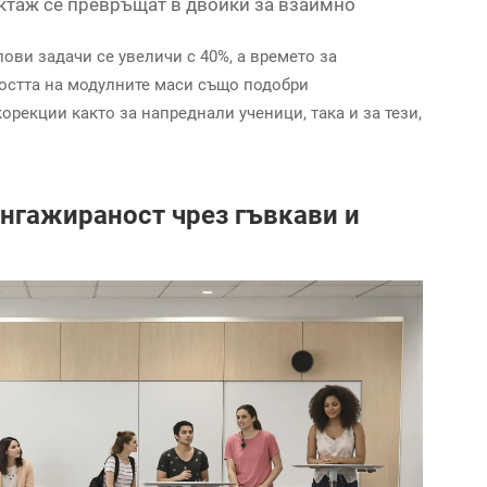
ктаж се превръщат в двойки за взаимно
ови задачи се увеличи с 40%, а времето за
востта на модулните маси също подобри
рекции както за напреднали ученици, така и за тези,
нгажираност чрез гъвкави и