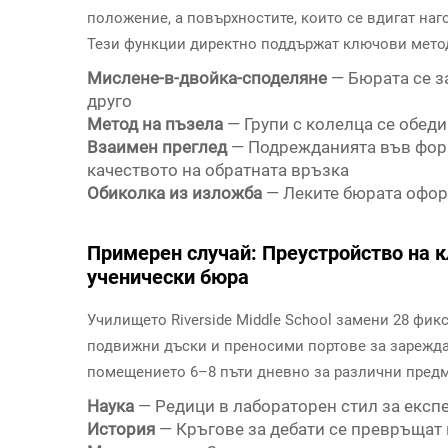
положение, а повърхностите, които се вдигат наг
Тези функции директно поддържат ключови метод
Мислене-в-двойка-споделяне
— Бюрата се з
друго
Метод на пъзела
— Групи с колелца се обеди
Взаимен преглед
— Подрежданията във форм
качеството на обратната връзка
Обиколка из изложба
— Леките бюрата офор
Примерен случай: Преустройство на к
ученически бюра
Училището Riverside Middle School замени 28 фи
подвижни дъски и преносими портове за зареждан
помещението 6–8 пъти дневно за различни предм
Наука
— Редици в лабораторен стил за експ
История
— Кръгове за дебати се превръщат