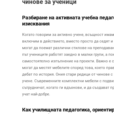
чинове за ученици
Разбиране на активната учебна педаг
изисквания
Когато говорим за активно учене, всъщност имам
включим в действието, вместо просто да седят и 
могат да поемат различни стилове на преподаване
път учениците работят заедно в малки групи, а п
самостоятелно изпълнение на проекти. Важно е с
могат да местят мебелите според това, което пра
дебат по история. Ония стари редици от чинове с
учене. Съвременните комплектни мебели с подви
сътрудничат, когато ги вдъхнови, и да създават п
учат най-добре.
Как училищната педагогика, ориентир