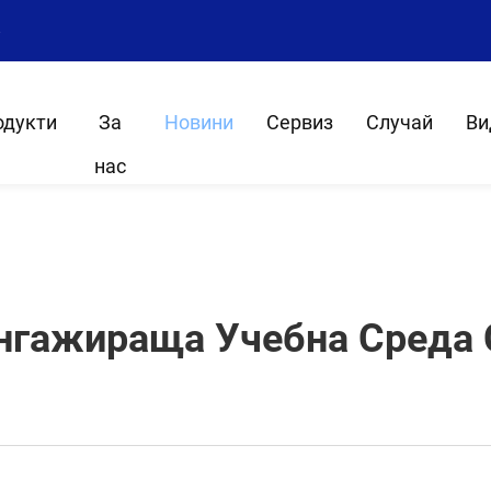
8
одукти
За
Новини
Сервиз
Случай
Ви
нас
нгажираща Учебна Среда 