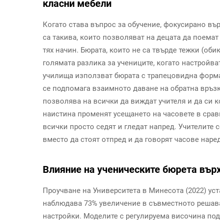
класни мебели
Когато става въпрос за обучение, фокусирано въ
са такива, които позволяват на децата да поема
тях начин. Бюрата, които не са твърде тежки (оби
голямата разлика за учениците, когато настройва
училища използват бюрата с трапецовидна форма,
се подпомага взаимното даване на обратна връзк
позволява на всички да виждат учителя и да си 
наистина променят усещането на часовете в срав
всички просто седят и гледат напред. Учителите с
вместо да стоят отпред и да говорят часове наред
Влияние на ученическите бюрета върх
Проучване на Университета в Минесота (2022) уст
наблюдава 73% увеличение в съвместното решав
настройки. Моделите с регулируема височина по