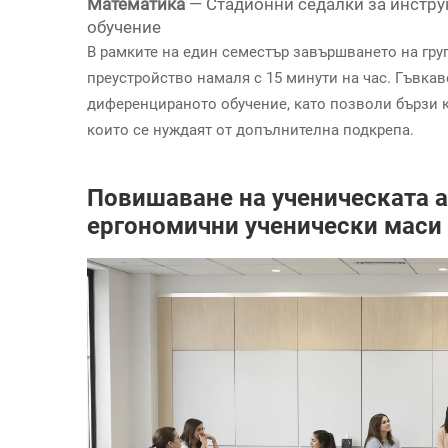
Математика
— Стадионни седалки за инстру
обучение
В рамките на един семестър завършването на груп
преустройство намаля с 15 минути на час. Гъвка
диференцираното обучение, като позволи бързи ко
които се нуждаят от допълнителна подкрепа.
Повишаване на ученическата а
ергономични ученически маси