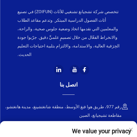
تتخصص شركة تشجيانغ تشنغيي للأثاث (ZOIFUN) في تصنيع
أثاث الفصول الدراسية المبتكر. وتدعم مقاعد الطلاب
والمعلمين التي نقدمها اتخاذ وضعية جلوس صحية، والراحة،
والانخراط الفعّال من خلال تصميمٍ علميٍّ دقيق. جرّبوا جودة
الحِرَفية العالية، والاستدامة، والالتزام بتلبية احتياجات التعليم
الحديث.
اتصل بنا
رقم 977، طريق هوا فنغ الأوسط، منطقة شانغتشينغ، مدينة هانغتشو،
مقاطعة تشيجيانغ، الصين
+86-18668589258
We value your privacy