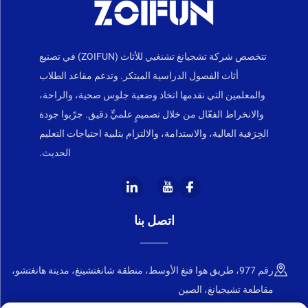
تتخصص شركة تشجيانغ تشنغيي للأثاث (ZOIFUN) في تصنيع
أثاث الفصول الدراسية المبتكر. وتدعم مقاعد الطلاب
والمعلمين التي نقدمها اتخاذ وضعية جلوس صحية، والراحة،
والانخراط الفعّال من خلال تصميمٍ علميٍّ دقيق. جرّبوا جودة
الحِرَفية العالية، والاستدامة، والالتزام بتلبية احتياجات التعليم
الحديث.
اتصل بنا
رقم 977، طريق هوا فنغ الأوسط، منطقة شانغتشينغ، مدينة هانغتشو،
مقاطعة تشيجيانغ، الصين