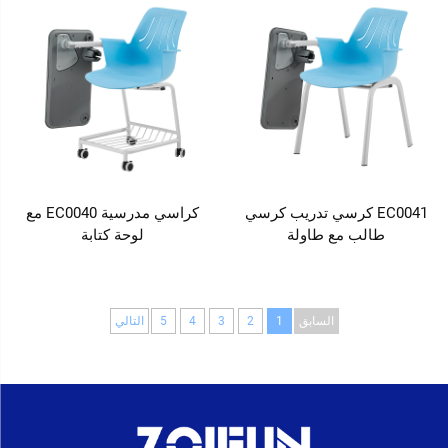
EC0041 كرسي تدريب كرسي
كراسي مدرسية EC0040 مع
طالب مع طاولة
لوحة كتابة
السابق
1
2
3
4
5
التالي