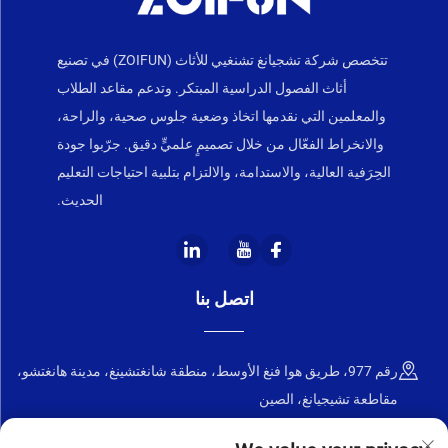
تتخصص شركة تشجيانغ تشنغيي للأثاث (ZOIFUN) في تصنيع
أثاث الفصول الدراسية المبتكر. وتدعم مقاعد الطلاب
والمعلمين التي نقدمها اتخاذ وضعية جلوس صحية، والراحة،
والانخراط الفعّال من خلال تصميمٍ علميٍّ دقيق. جرّبوا جودة
الحِرَفية العالية، والاستدامة، والالتزام بتلبية احتياجات التعليم
الحديث.
اتصل بنا
رقم 977، طريق هوا فنغ الأوسط، منطقة شانغتشينغ، مدينة هانغتشو،
مقاطعة تشيجيانغ، الصين
+86-18668589258