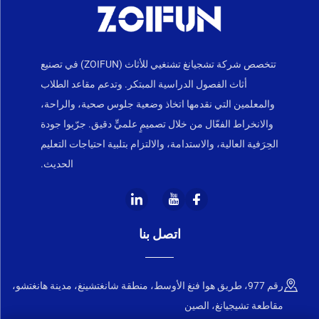
تتخصص شركة تشجيانغ تشنغيي للأثاث (ZOIFUN) في تصنيع
أثاث الفصول الدراسية المبتكر. وتدعم مقاعد الطلاب
والمعلمين التي نقدمها اتخاذ وضعية جلوس صحية، والراحة،
والانخراط الفعّال من خلال تصميمٍ علميٍّ دقيق. جرّبوا جودة
الحِرَفية العالية، والاستدامة، والالتزام بتلبية احتياجات التعليم
الحديث.
اتصل بنا
رقم 977، طريق هوا فنغ الأوسط، منطقة شانغتشينغ، مدينة هانغتشو،
مقاطعة تشيجيانغ، الصين