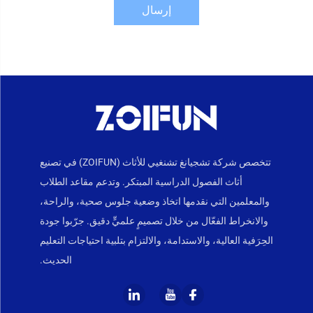
إرسال
تتخصص شركة تشجيانغ تشنغيي للأثاث (ZOIFUN) في تصنيع
أثاث الفصول الدراسية المبتكر. وتدعم مقاعد الطلاب
والمعلمين التي نقدمها اتخاذ وضعية جلوس صحية، والراحة،
والانخراط الفعّال من خلال تصميمٍ علميٍّ دقيق. جرّبوا جودة
الحِرَفية العالية، والاستدامة، والالتزام بتلبية احتياجات التعليم
الحديث.