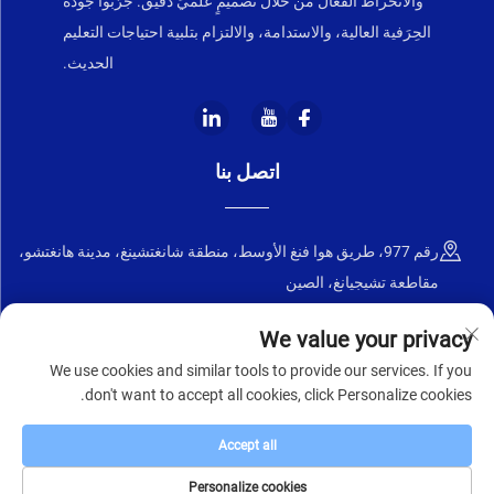
والانخراط الفعّال من خلال تصميمٍ علميٍّ دقيق. جرّبوا جودة
الحِرَفية العالية، والاستدامة، والالتزام بتلبية احتياجات التعليم
الحديث.
اتصل بنا
رقم 977، طريق هوا فنغ الأوسط، منطقة شانغتشينغ، مدينة هانغتشو،
مقاطعة تشيجيانغ، الصين
+86-18668589258
We value your privacy
We use cookies and similar tools to provide our services. If you
[email protected]
don't want to accept all cookies, click Personalize cookies.
Accept all
حقوق الطبع والنشر © ٢٠٢٥ لصالح شركة تشجيانغ تشنغيي للأثاث المحدودة
سياسة الخصوصية
Personalize cookies