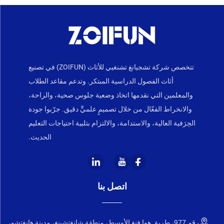
تتخصص شركة تشجيانغ تشنغيي للأثاث (ZOIFUN) في تصنيع
أثاث الفصول الدراسية المبتكر. وتدعم مقاعد الطلاب
والمعلمين التي نقدمها اتخاذ وضعية جلوس صحية، والراحة،
والانخراط الفعّال من خلال تصميمٍ علميٍّ دقيق. جرّبوا جودة
الحِرَفية العالية، والاستدامة، والالتزام بتلبية احتياجات التعليم
الحديث.
اتصل بنا
رقم 977، طريق هوا فنغ الأوسط، منطقة شانغتشينغ، مدينة هانغتشو،