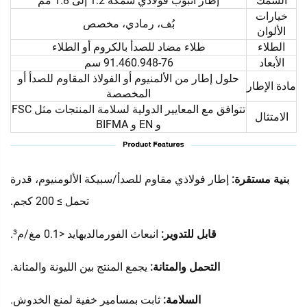
السُمك
إطار أنبوب فولاذي سمكه 1.2 إلى 1.8 مم
خيارات
بُف، رمادي، مخصص
الألوان
الطلاء
طلاء مضاد للصدأ بالكروم أو الطلاء
الأبعاد
91.460.948-76 سم
حلول إطار من الألمنيوم أو الفولاذ المقاوم للصدأ أو
مادة الإطار
المخصصة
تتوافق مع المعايير الدولية لسلامة المنتجات مثل FSC
الامتثال
و EN و BIFMA
بنية مستقرة:
إطار فولاذي مقاوم للصدأ/سبيكة الألومنيوم، قدرة
تحمل ≥ 200 كجم.
قابل للتدوير:
انبعاث الفورمالديهايد <0.1 مغ/م³.
التحمل والمتانة:
يجمع المنتج بين الليونة والمتانة.
السلامة:
ثابت بمسامير خفية لمنع الخدوش.