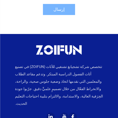
إرسال
تتخصص شركة تشجيانغ تشنغيي للأثاث (ZOIFUN) في تصنيع
أثاث الفصول الدراسية المبتكر. وتدعم مقاعد الطلاب
والمعلمين التي نقدمها اتخاذ وضعية جلوس صحية، والراحة،
والانخراط الفعّال من خلال تصميمٍ علميٍّ دقيق. جرّبوا جودة
الحِرَفية العالية، والاستدامة، والالتزام بتلبية احتياجات التعليم
الحديث.