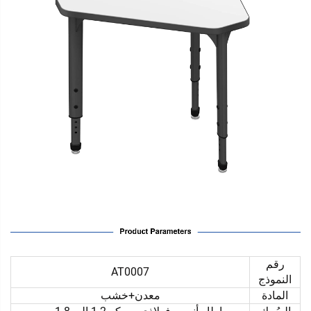
رقم
AT0007
النموذج
المادة
معدن+خشب