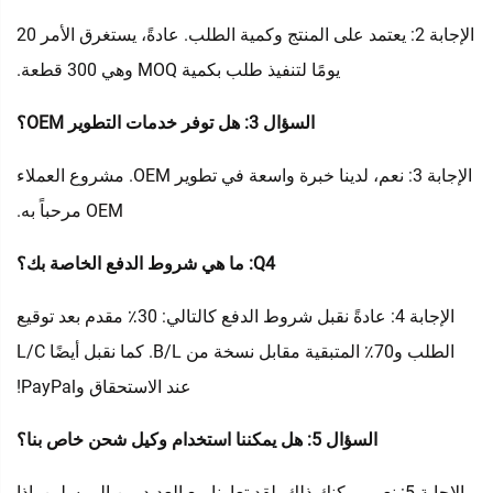
الإجابة 2: يعتمد على المنتج وكمية الطلب. عادةً، يستغرق الأمر 20
يومًا لتنفيذ طلب بكمية MOQ وهي 300 قطعة.
السؤال 3: هل توفر خدمات التطوير OEM؟
الإجابة 3: نعم، لدينا خبرة واسعة في تطوير OEM. مشروع العملاء
OEM مرحباً به.
Q4: ما هي شروط الدفع الخاصة بك؟
الإجابة 4: عادةً نقبل شروط الدفع كالتالي: 30٪ مقدم بعد توقيع
الطلب و70٪ المتبقية مقابل نسخة من B/L. كما نقبل أيضًا L/C
عند الاستحقاق وPayPal!
السؤال 5: هل يمكننا استخدام وكيل شحن خاص بنا؟
الإجابة 5: نعم، يمكنك ذلك. لقد تعاونا مع العديد من المرسلين. إذا