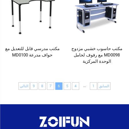
مكتب حاسوب خشبي مزدوج
مكتب مدرسي قابل للتعديل مع
MD0098 مع رفوف لحامل
حواف مدرعة MD0100
الوحدة المركزية
...
السابق
1
4
5
6
7
8
9
التالي