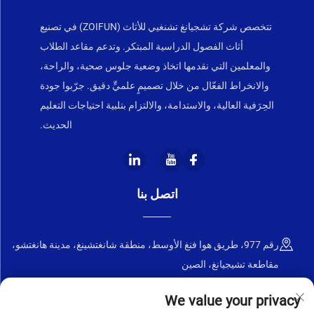
تتخصص شركة تشجيانغ تشنغيي للأثاث (ZOIFUN) في تصنيع
أثاث الفصول الدراسية المبتكر. وتدعم مقاعد الطلاب
والمعلمين التي نقدمها اتخاذ وضعية جلوس صحية، والراحة،
والانخراط الفعّال من خلال تصميمٍ علميٍّ دقيق. جرّبوا جودة
الحِرَفية العالية، والاستدامة، والالتزام بتلبية احتياجات التعليم
الحديث.
اتصل بنا
رقم 977، طريق هوا فنغ الأوسط، منطقة شانغتشينغ، مدينة هانغتشو،
مقاطعة تشيجيانغ، الصين
+86-18668589258
We value your privacy