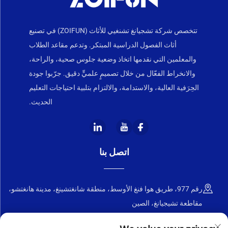
تتخصص شركة تشجيانغ تشنغيي للأثاث (ZOIFUN) في تصنيع
أثاث الفصول الدراسية المبتكر. وتدعم مقاعد الطلاب
والمعلمين التي نقدمها اتخاذ وضعية جلوس صحية، والراحة،
والانخراط الفعّال من خلال تصميمٍ علميٍّ دقيق. جرّبوا جودة
الحِرَفية العالية، والاستدامة، والالتزام بتلبية احتياجات التعليم
الحديث.
اتصل بنا
رقم 977، طريق هوا فنغ الأوسط، منطقة شانغتشينغ، مدينة هانغتشو،
مقاطعة تشيجيانغ، الصين
+86-18668589258