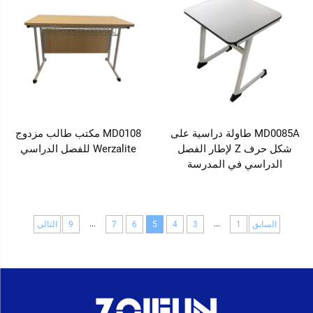
MD0085A طاولة دراسية على
MD0108 مكتب طالب مزدوج
شكل حرف Z لإطار الفصل
Werzalite للفصل الدراسي
الدراسي في المدرسة
...
...
السابق
1
3
4
5
6
7
9
التالي