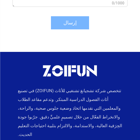
0/1000
إرسال
تتخصص شركة تشجيانغ تشنغيي للأثاث (ZOIFUN) في تصنيع
أثاث الفصول الدراسية المبتكر. وتدعم مقاعد الطلاب
والمعلمين التي نقدمها اتخاذ وضعية جلوس صحية، والراحة،
والانخراط الفعّال من خلال تصميمٍ علميٍّ دقيق. جرّبوا جودة
الحِرَفية العالية، والاستدامة، والالتزام بتلبية احتياجات التعليم
الحديث.