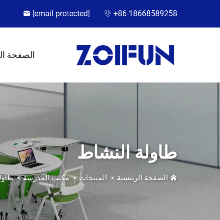
[email protected]
+86-18668589258
الصفحة ال
طاولة النشاط
الصفحة الرئيسية
>
المنتجات
>
مكتب المدرسة
>
طاول