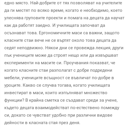
едно място. Най-добрите от тях позволяват на учителите
да ги местят по всяко време, когато е необходимо, което
улеснява груповите проекти и помага на децата да научат
как да работят заедно. И училищата започват да
осъзнават това. Ергономичните маси са важни, защото
класните стаи вече не се въртят около това децата да
седят неподвижно. Някои дни се провежда лекция, други
пък учениците може да строят нещо или да извършват
експерименти на масите си. Проучвания показват, че
когато класните стаи разполагат с добре подредени
мебели, учениците всъщност се въвличат по-добре в
уроците. Какво се случва тогава, когато училищата
инвестират в маси, които изпълняват множество
функции? В крайна сметка се създават среди за учене,
където децата взаимодействат по-естествено помежду
си, докато се чувстват удобно при различни видове
дейности в класната стая през деня.