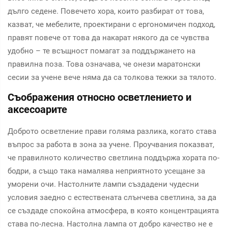
дълго седене. Повечето хора, които разбират от това,
казват, че мебелите, проектирани с ергономичен подход,
правят повече от това да накарат някого да се чувства
удобно – те всъщност помагат за поддържането на
правилна поза. Това означава, че онези маратонски
сесии за учене вече няма да са толкова тежки за тялото.
Съображения относно осветлението и
аксесоарите
Доброто осветление прави голяма разлика, когато става
въпрос за работа в зона за учене. Проучвания показват,
че правилното количество светлина поддържа хората по-
бодри, а също така намалява неприятното усещане за
уморени очи. Настолните лампи създадени чудесни
условия заедно с естествената слънчева светлина, за да
се създаде спокойна атмосфера, в която концентрацията
става по-лесна. Настолна лампа от добро качество не е