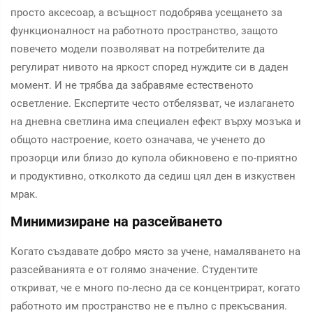
просто аксесоар, а всъщност подобрява усещането за
функционалност на работното пространство, защото
повечето модели позволяват на потребителите да
регулират нивото на яркост според нуждите си в даден
момент. И не трябва да забравяме естественото
осветление. Експертите често отбелязват, че излагането
на дневна светлина има специален ефект върху мозъка и
общото настроение, което означава, че ученето до
прозорци или близо до купола обикновено е по-приятно
и продуктивно, отколкото да седиш цял ден в изкуствен
мрак.
Минимизиране на разсейването
Когато създавате добро място за учене, намаляването на
разсейванията е от голямо значение. Студентите
откриват, че е много по-лесно да се концентрират, когато
работното им пространство не е пълно с прекъсвания.