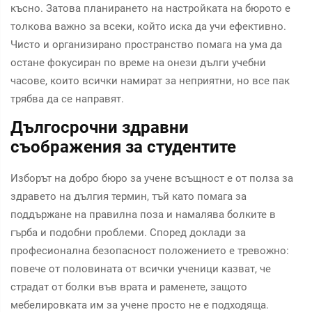
късно. Затова планирането на настройката на бюрото е
толкова важно за всеки, който иска да учи ефективно.
Чисто и организирано пространство помага на ума да
остане фокусиран по време на онези дълги учебни
часове, които всички намират за неприятни, но все пак
трябва да се направят.
Дългосрочни здравни
съображения за студентите
Изборът на добро бюро за учене всъщност е от полза за
здравето на дългия термин, тъй като помага за
поддържане на правилна поза и намалява болките в
гърба и подобни проблеми. Според доклади за
професионална безопасност положението е тревожно:
повече от половината от всички ученици казват, че
страдат от болки във врата и раменете, защото
мебелировката им за учене просто не е подходяща.