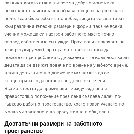
разлика, когато става въпрос за добра ергономика –
нещо, което наистина подобрява процеса на учене като
цяло. Тези бюра работят по-добре, защото се адаптират
към различни телесни размери и форми, така че всеки
ученик може да си настрои работното място точно
според собствените си нужди. Проучвания показват, че
тези регулируеми бюра правят повече от това да
помогнат при проблеми с държането – те всъщност карат
децата да се движат повече по време на учебното време,
а това допълнително движение им помага да се
концентрират и да останат по-дълго включени.
Възможността да преминават между седнало и
правостоящо положение през деня създава далеч по-
гъвкаво работно пространство, което прави ученето по-
малко уморително и по-продуктивно в общ план.
Достатъчни размери на работното
пространство