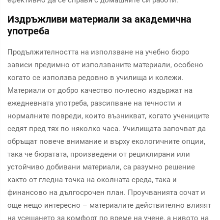
ефективно да се справя с домашните си работи.
Издръжливи материали за академична
употреба
Продължителността на използване на учебно бюро
зависи предимно от използваните материали, особено
когато се използва редовно в училища и колежи.
Материали от добро качество по-лесно издържат на
ежедневната употреба, разсипване на течности и
нормалните повреди, които възникват, когато учениците
седят пред тях по няколко часа. Училищата започват да
обръщат повече внимание и върху екологичните опции,
така че бюратата, произведени от рециклирани или
устойчиво добивани материали, са разумно решение
както от гледна точка на околната среда, така и
финансово на дългосрочен план. Проучванията сочат и
още нещо интересно – материалите действително влияят
на усещането за комфорт по време на учене, а нивото на