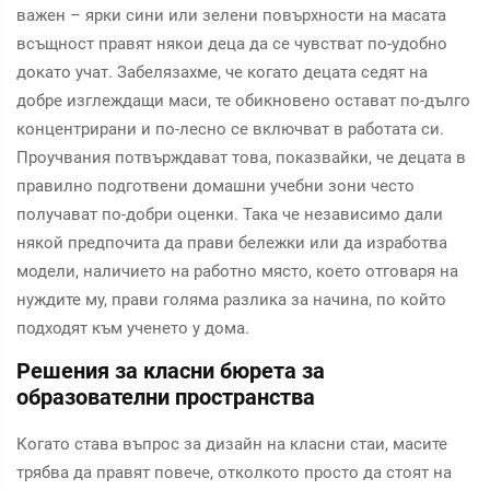
важен – ярки сини или зелени повърхности на масата
всъщност правят някои деца да се чувстват по-удобно
докато учат. Забелязахме, че когато децата седят на
добре изглеждащи маси, те обикновено остават по-дълго
концентрирани и по-лесно се включват в работата си.
Проучвания потвърждават това, показвайки, че децата в
правилно подготвени домашни учебни зони често
получават по-добри оценки. Така че независимо дали
някой предпочита да прави бележки или да изработва
модели, наличието на работно място, което отговаря на
нуждите му, прави голяма разлика за начина, по който
подходят към ученето у дома.
Решения за класни бюрета за
образователни пространства
Когато става въпрос за дизайн на класни стаи, масите
трябва да правят повече, отколкото просто да стоят на