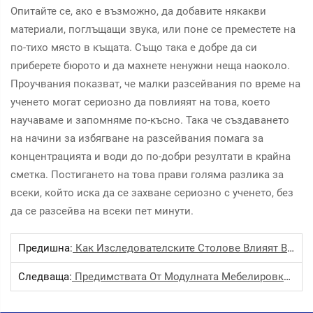
Опитайте се, ако е възможно, да добавите някакви
материали, поглъщащи звука, или поне се преместете на
по-тихо място в къщата. Също така е добре да си
приберете бюрото и да махнете ненужни неща наоколо.
Проучвания показват, че малки разсейвания по време на
ученето могат сериозно да повлияят на това, което
научаваме и запомняме по-късно. Така че създаването
на начини за избягване на разсейвания помага за
концентрацията и води до по-добри резултати в крайна
сметка. Постигането на това прави голяма разлика за
всеки, който иска да се захване сериозно с ученето, без
да се разсейва на всеки пет минути.
Предишна:
Как Изследователските Столове Влияят Върху Концентрацията И Продуктивността На Учениците
Следваща:
Предимствата От Модулната Мебелировка В Училищата За Удовлетворяване На Разнообразни Образователни Нужди