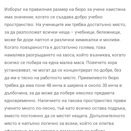
Изборът на правилния размер на бюро за учене наистина
има значение, когато се създава добро учебно
пространство. На учениците им трябва достатъчно място,
за да разположат всички неща – учебници, бележници,
може би дори лаптоп и различни химикалки и моливи.
Когато повърхността е достатъчно голяма, това
намалява разгръщането на хаоса, който възниква, когато
всичко се побира на една малка маса. Повечето хора
установяват, че могат да се концентрират по-добре, без
да им е тясно на работното място. Приемливото бюро
трябва да има поне 48 инча в ширина и около 30 инча в
дълбочина, за да може да побере няколко предмета
едновременно. Наличието на такова пространство прави
ученето много по-лесно, тъй като всичко остава подръка,
вместо постоянно да се местят нещата. Допълнителното
място е напълно логично за всеки, който се опитва