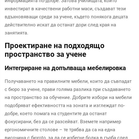
информацията по-добре. Затова училищата, които
инвестират в качествени работни маси, създават тези
вдъхновяващи среди за учене, където понякога децата
действително искат да останат дори след края на
занятията.
Проектиране на подходящо
пространство за учене
Интегриране на допълваща мебелировка
Получаването на правилните мебели, които да съвпадат
с бюро за учене, прави голяма разлика при създаването
на пространство за обучение. Добрите избори на мебели
подобряват ефективността на зоната и изглеждат по-
добре, което помага на студентите да останат
фокусирани, без да се разсейват. Вземете например
ергономичните столове – те трябва да са на една
височина с бюrotо, за да се избегне болка в гърба след