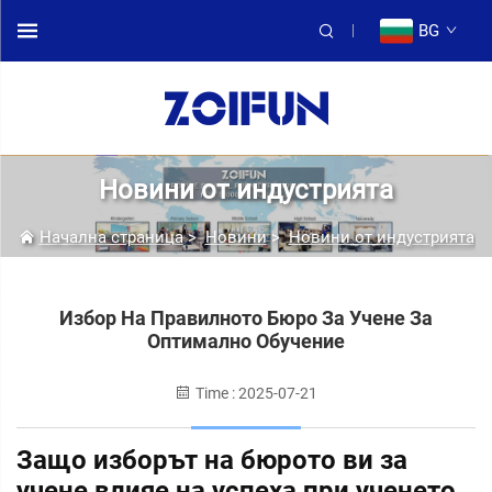
BG
Новини от индустрията
Начална страница
>
Новини
>
Новини от индустрията
Избор На Правилното Бюро За Учене За
Оптимално Обучение
Time : 2025-07-21
Защо изборът на бюрото ви за
учене влияе на успеха при ученето