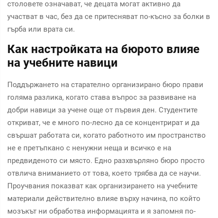
столовете означават, че децата могат активно да
участват в час, без да се притесняват по-късно за болки в
гърба или врата си.
Как настройката на бюрото влияе
на учебните навици
Поддържането на старателно организирано бюро прави
голяма разлика, когато става въпрос за развиване на
добри навици за учене още от първия ден. Студентите
откриват, че е много по-лесно да се концентрират и да
свършат работата си, когато работното им пространство
не е претъпкано с ненужни неща и всичко е на
предвиденото си място. Едно разхвърляно бюро просто
отвлича вниманието от това, което трябва да се научи.
Проучвания показват как организирането на учебните
материали действително влияе върху начина, по който
мозъкът ни обработва информацията и я запомня по-