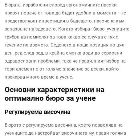
Бюрата, изработени според ергономичните насоки,
правят повече от това да бъдат удобни в момента – те
представляват инвестиция в бъдещето, насочена към
запазване на здравето. Когато избират бюро, учениците
трябва да помислят за това какво се случва с тях с
течение на времето. Седенето в лоша позиция по цял
ден, ред след ред, в крайна сметка води до сериозни
здравословни проблеми, така че правилният избор на
този елемент е от голямо значение за всеки, който
прекарва много време в учене.
Основни характеристики на
оптимално бюро за учене
Регулируема височина
Бюрото с регулируема височина, което позволява на
учениците да настройват височината му, прави голяма