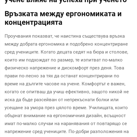
Връзката между ергономиката и
концентрацията
Проучвания показват, че наистина съществува връзка
между добрата ергономика и подобрено концентриране
сред учениците. Когато децата седят на бюра и столове,
които им подхождат по размер, те изпитват по-малко
физическо напрежение и дискомфорт през деня. Това
прави по-лесно за тях да останат концентрирани по
време на дългите часове на учене. Комфортът е важен,
когато се опитваш да учиш ефективно, защото никой не
иска да бъде разсейван от непрекъснати болки или
усещане за умора през цялото време. Училищата, които
обърнат внимание на ергономичния дизайн, всъщност
имат по-малко случаи на наранявания от повтарящо се
напрежение сред учениците. По-добри разположения на