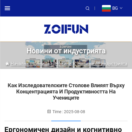
BG
Новини от индустрията
Начална страница
>
Новини
>
Новини от индустрията
Как Изследователските Столове Влияят Върху
Концентрацията И Продуктивността На
Учениците
Time : 2025-08-08
Ергономичен дизайн и когнитивно