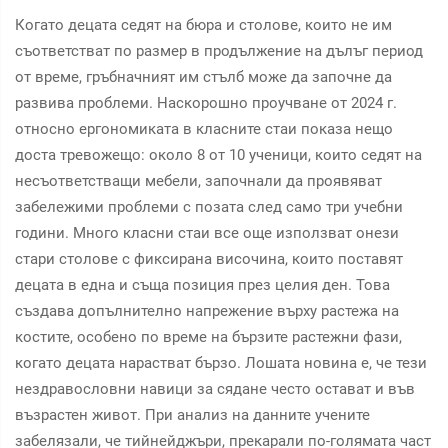
Когато децата седят на бюра и столове, които не им
съответстват по размер в продължение на дълъг период
от време, гръбначният им стълб може да започне да
развива проблеми. Наскорошно проучване от 2024 г.
относно ергономиката в класните стаи показа нещо
доста тревожещо: около 8 от 10 ученици, които седят на
несъответстващи мебели, започнали да проявяват
забележими проблеми с позата след само три учебни
години. Много класни стаи все още използват онези
стари столове с фиксирана височина, които поставят
децата в една и съща позиция през целия ден. Това
създава допълнително напрежение върху растежа на
костите, особено по време на бързите растежни фази,
когато децата нарастват бързо. Лошата новина е, че тези
нездравословни навици за сядане често остават и във
възрастен живот. При анализ на данните учените
забелязали, че тийнейджъри, прекарали по-голямата част