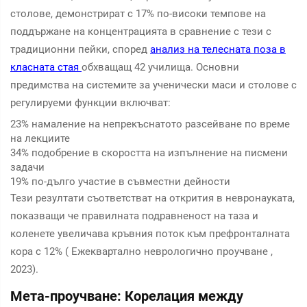
столове, демонстрират с 17% по-високи темпове на
поддържане на концентрацията в сравнение с тези с
традиционни пейки, според
анализ на телесната поза в
класната стая
обхващащ 42 училища. Основни
предимства на системите за ученически маси и столове с
регулируеми функции включват:
23% намаление на непрекъснатото разсейване по време
на лекциите
34% подобрение в скоростта на изпълнение на писмени
задачи
19% по-дълго участие в съвместни дейности
Тези резултати съответстват на открития в невронауката,
показващи че правилната подравненост на таза и
коленете увеличава кръвния поток към префронталната
кора с 12% (
Ежеквартално неврологично проучване
,
2023).
Мета-проучване: Корелация между