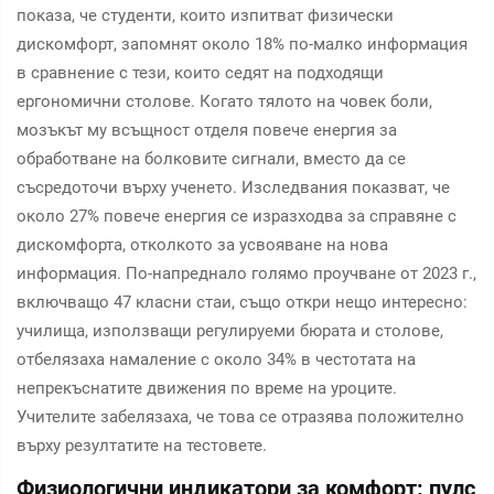
показа, че студенти, които изпитват физически
дискомфорт, запомнят около 18% по-малко информация
в сравнение с тези, които седят на подходящи
ергономични столове. Когато тялото на човек боли,
мозъкът му всъщност отделя повече енергия за
обработване на болковите сигнали, вместо да се
съсредоточи върху ученето. Изследвания показват, че
около 27% повече енергия се изразходва за справяне с
дискомфорта, отколкото за усвояване на нова
информация. По-напреднало голямо проучване от 2023 г.,
включващо 47 класни стаи, също откри нещо интересно:
училища, използващи регулируеми бюрата и столове,
отбелязаха намаление с около 34% в честотата на
непрекъснатите движения по време на уроците.
Учителите забелязаха, че това се отразява положително
върху резултатите на тестовете.
Физиологични индикатори за комфорт: пулс