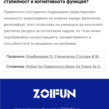
стабилност и когнитивната функция?
Правилното постурално подреждане предотвратява
ненужното изразходване на енергия заради физически
дискомфорт, като позволява на учениците да използват
умствени ресурси за когнитивни задачи, по този начин
подобрявайки концентрацията, запаметяването и
способностите за решаване на проблеми.
Предишна:
Комбинации От Ученически Столове И Маси За Ефективно Учене
Следваща:
Избор На Правилното Бюро За Учене За Оптимално Обучение