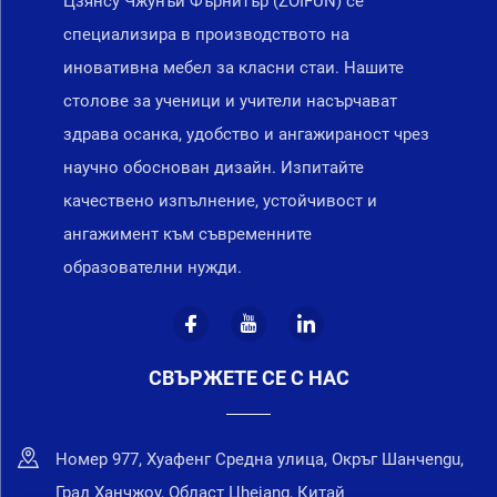
Цзянсу Чжунъи Фърнитър (ZOIFUN) се
специализира в производството на
иновативна мебел за класни стаи. Нашите
столове за ученици и учители насърчават
здрава осанка, удобство и ангажираност чрез
научно обоснован дизайн. Изпитайте
качествено изпълнение, устойчивост и
ангажимент към съвременните
образователни нужди.
СВЪРЖЕТЕ СЕ С НАС
Номер 977, Хуафенг Средна улица, Окръг Шанчengu,
Град Ханчжоу, Област Цhejang, Китай