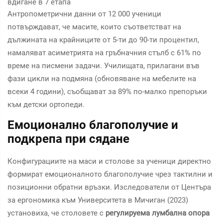
вдигане в 7 етапа
Антропометрични данни от 12 000 ученици
потвърждават, че масите, които съответстват на
дължината на крайниците от 5-ти до 90-ти процентил,
намаляват асиметрията на гръбначния стълб с 61% по
време на писмени задачи. Училищата, прилагани във
фази цикли на подмяна (обновяване на мебелите на
всеки 4 години), съобщават за 89% по-малко препоръки
към детски ортопеди.
Емоционално благополучие и
подкрепа при сядане
Конфигурациите на маси и столове за ученици директно
формират емоционалното благополучие чрез тактилни и
позиционни обратни връзки. Изследователи от Центъра
за ергономика към Университета в Мичиган (2023)
установиха, че столовете с
регулируема лумбална опора