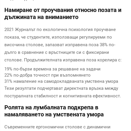
Намиране от проучвания относно позата и
дължината на вниманието
2021
Журналът по екологична психология
проучване
показа, че студентите, използващи регулируеми по
височина столове, запазват изправена поза 38% по-
дълго в сравнение с връстниците си с фиксирани
столове. Продължителната изправена поза корелира с:
19% по-бързи времена за решаване на задачи
22% по-добра точност при възпомнянето
31% намаление на самодокладваната умствена умора
Тези резултати подчертават директната връзка между
постуралната стабилност и когнитивната ефективност.
Ролята на лумбалната подкрепа в
намаляването на умствената умора
Съвременните ергономични столове с динамични