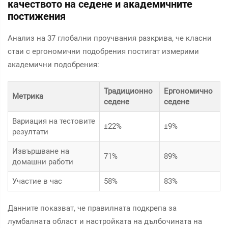
качеството на седене и академичните
постижения
Анализ на 37 глобални проучвания разкрива, че класни
стаи с ергономични подобрения постигат измерими
академични подобрения:
Традиционно
Ергономично
Метрика
седене
седене
Вариация на тестовите
±22%
±9%
резултати
Извършване на
71%
89%
домашни работи
Участие в час
58%
83%
Данните показват, че правилната подкрепа за
лумбалната област и настройката на дълбочината на