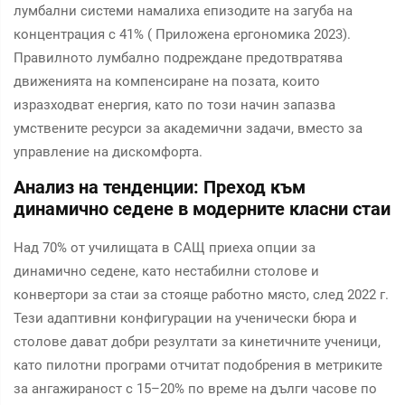
лумбални системи намалиха епизодите на загуба на
концентрация с 41% (
Приложена ергономика
2023).
Правилното лумбално подреждане предотвратява
движенията на компенсиране на позата, които
изразходват енергия, като по този начин запазва
умствените ресурси за академични задачи, вместо за
управление на дискомфорта.
Анализ на тенденции: Преход към
динамично седене в модерните класни стаи
Над 70% от училищата в САЩ приеха опции за
динамично седене, като нестабилни столове и
конвертори за стаи за стояще работно място, след 2022 г.
Тези адаптивни конфигурации на ученически бюра и
столове дават добри резултати за кинетичните ученици,
като пилотни програми отчитат подобрения в метриките
за ангажираност с 15–20% по време на дълги часове по