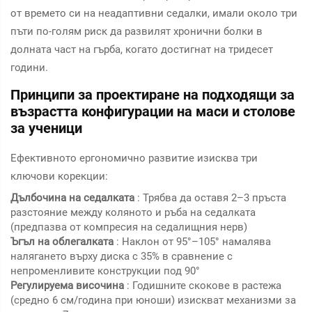
от времето си на неадаптивни седалки, имали около три
пъти по-голям риск да развилят хронични болки в
долната част на гърба, когато достигнат на тридесет
години.
Принципи за проектиране на подходящи за
възрастта конфигурации на маси и столове
за ученици
Ефективното ергономично развитие изисква три
ключови корекции:
Дълбочина на седалката
: Трябва да оставя 2–3 пръста
разстояние между коляното и ръба на седалката
(предпазва от компресия на седалищния нерв)
Ъгъл на облегалката
: Наклон от 95°–105° намалява
налягането върху диска с 35% в сравнение с
непроменливите конструкции под 90°
Регулируема височина
: Годишните скокове в растежа
(средно 6 см/година при юноши) изискват механизми за