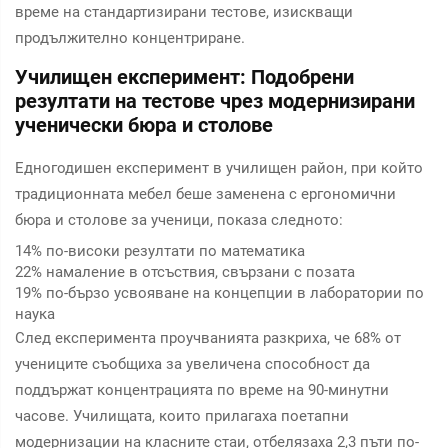
време на стандартизирани тестове, изискващи
продължително концентриране.
Училищен експеримент: Подобрени
резултати на тестове чрез модернизирани
ученически бюра и столове
Едногодишен експеримент в училищен район, при който
традиционната мебел беше заменена с ергономични
бюра и столове за ученици, показа следното:
14% по-високи резултати по математика
22% намаление в отсъствия, свързани с позата
19% по-бързо усвояване на концепции в лаборатории по
наука
След експеримента проучванията разкриха, че 68% от
учениците съобщиха за увеличена способност да
поддържат концентрацията по време на 90-минутни
часове. Училищата, които прилагаха поетапни
модернизации на класните стаи, отбелязаха 2,3 пъти по-