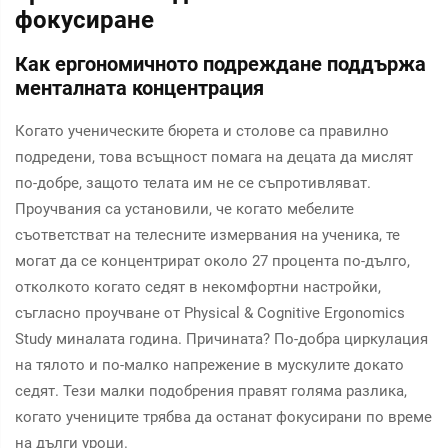
фокусиране
Как ергономичното подреждане поддържа
менталната концентрация
Когато ученическите бюрета и столове са правилно
подредени, това всъщност помага на децата да мислят
по-добре, защото телата им не се съпротивляват.
Проучвания са установили, че когато мебелите
съответстват на телесните измервания на ученика, те
могат да се концентрират около 27 процента по-дълго,
отколкото когато седят в некомфортни настройки,
съгласно проучване от Physical & Cognitive Ergonomics
Study миналата година. Причината? По-добра циркулация
на тялото и по-малко напрежение в мускулите докато
седят. Тези малки подобрения правят голяма разлика,
когато учениците трябва да останат фокусирани по време
на дълги уроци.