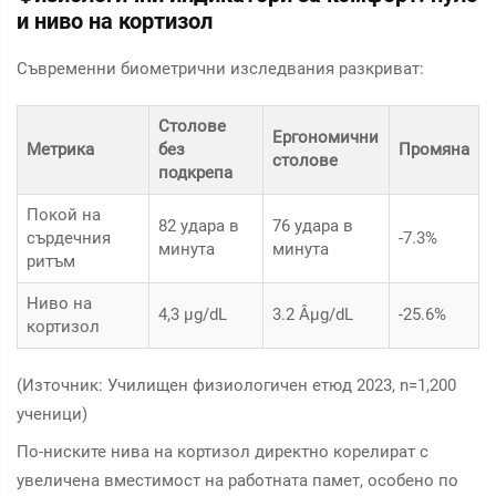
и ниво на кортизол
Съвременни биометрични изследвания разкриват:
Столове
Ергономични
Метрика
без
Промяна
столове
подкрепа
Покой на
82 удара в
76 удара в
сърдечния
-7.3%
минута
минута
ритъм
Ниво на
4,3 µg/dL
3.2 Âµg/dL
-25.6%
кортизол
(Източник: Училищен физиологичен етюд 2023, n=1,200
ученици)
По-ниските нива на кортизол директно корелират с
увеличена вместимост на работната памет, особено по