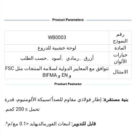
رقم
WB0003
النموذج
المادة
لوحة خشبية للدروع
خيارات
أزرق、رمادي、أسود、حسب الطلب
الألوان
تتوافق مع المعايير الدولية لسلامة المنتجات مثل FSC
الامتثال
و EN و BIFMA
بنية مستقرة:
إطار فولاذي مقاوم للصدأ/سبيكة الألومنيوم، قدرة
تحمل ≥ 200 كجم.
قابل للتدوير:
انبعاث الفورمالديهايد <0.1 مغ/م³.