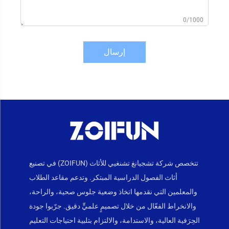
0/1000
إرسال
تتخصص شركة تشجيانغ تشنغيي للأثاث (ZOIFUN) في تصنيع
أثاث الفصول الدراسية المبتكر. وتدعم مقاعد الطلاب
والمعلمين التي نقدمها اتخاذ وضعية جلوس صحية، والراحة،
والانخراط الفعّال من خلال تصميمٍ علميٍّ دقيق. جرّبوا جودة
الحِرَفية العالية، والاستدامة، والالتزام بتلبية احتياجات التعليم