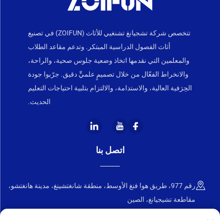
تتخصص شركة تشجيانغ تشنغيي للأثاث (ZOIFUN) في تصنيع
أثاث الفصول الدراسية المبتكر. وتدعم مقاعد الطلاب
والمعلمين التي نقدمها اتخاذ وضعية جلوس صحية، والراحة،
والانخراط الفعّال من خلال تصميمٍ علميٍّ دقيق. جرّبوا جودة
الحِرَفية العالية، والاستدامة، والالتزام بتلبية احتياجات التعليم
الحديث.
اتصل بنا
رقم 977، طريق هوا فنغ الأوسط، منطقة شانغتشينغ، مدينة هانغتشو،
مقاطعة تشيجيانغ، الصين