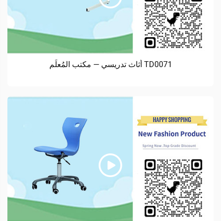
TD0071 أثاث تدريسي — مكتب المُعلِّم