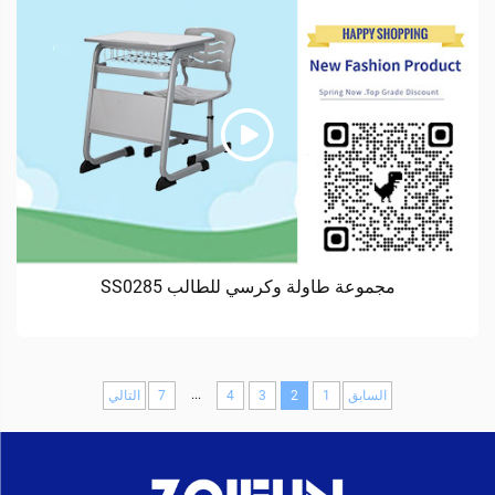
مجموعة طاولة وكرسي للطالب SS0285
...
السابق
1
2
3
4
7
التالي