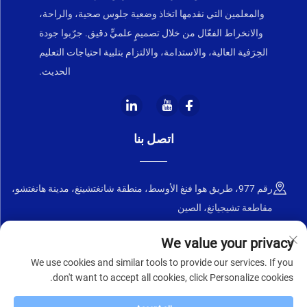
والمعلمين التي نقدمها اتخاذ وضعية جلوس صحية، والراحة،
والانخراط الفعّال من خلال تصميمٍ علميٍّ دقيق. جرّبوا جودة
الحِرَفية العالية، والاستدامة، والالتزام بتلبية احتياجات التعليم
الحديث.
اتصل بنا
رقم 977، طريق هوا فنغ الأوسط، منطقة شانغتشينغ، مدينة هانغتشو،
مقاطعة تشيجيانغ، الصين
+86-18668589258
We value your privacy
We use cookies and similar tools to provide our services. If you
[email protected]
don't want to accept all cookies, click Personalize cookies.