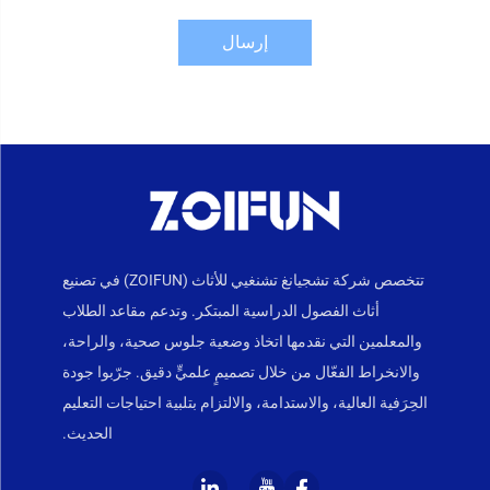
إرسال
تتخصص شركة تشجيانغ تشنغيي للأثاث (ZOIFUN) في تصنيع
أثاث الفصول الدراسية المبتكر. وتدعم مقاعد الطلاب
والمعلمين التي نقدمها اتخاذ وضعية جلوس صحية، والراحة،
والانخراط الفعّال من خلال تصميمٍ علميٍّ دقيق. جرّبوا جودة
الحِرَفية العالية، والاستدامة، والالتزام بتلبية احتياجات التعليم
الحديث.