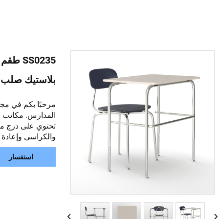
SS0235
بلاستيك صلب غ
مرحبًا بكم في مج
المدارس. مكاتب وك
والكراسي وإعادة ت
استفسار