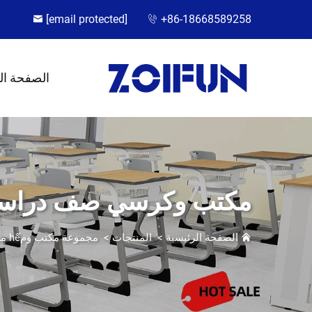
[email protected]
+86-18668589258
الصفحة ال
مكتب وكرسي صف دراس
الصفحة الرئيسية
>
المنتجات
>
مجموعة مكتب ومhế مدرسي