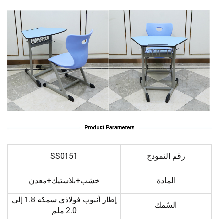
رقم النموذج
SS0151
المادة
خشب+بلاستيك+معدن
إطار أنبوب فولاذي سمكه 1.8 إلى
السُمك
2.0 ملم