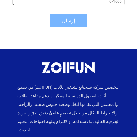
0/1000
إرسال
تتخصص شركة تشجيانغ تشنغيي للأثاث (ZOIFUN) في تصنيع
أثاث الفصول الدراسية المبتكر. وتدعم مقاعد الطلاب
والمعلمين التي نقدمها اتخاذ وضعية جلوس صحية، والراحة،
والانخراط الفعّال من خلال تصميمٍ علميٍّ دقيق. جرّبوا جودة
الحِرَفية العالية، والاستدامة، والالتزام بتلبية احتياجات التعليم
الحديث.