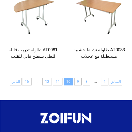
AT0083 طاولة نشاط خشبية
AT0081 طاولة تدريب قابلة
مستطيلة مع عجلات
للطي بسطح قابل للقلب
...
...
السابق
1
8
9
10
11
12
16
التالي