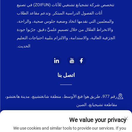
تتخصص شركة تشجيانغ تشنغيي للأثاث (ZOIFUN) في تصنيع
أثاث الفصول الدراسية المبتكر. وتدعم مقاعد الطلاب
والمعلمين التي نقدمها اتخاذ وضعية جلوس صحية، والراحة،
والانخراط الفعّال من خلال تصميمٍ علميٍّ دقيق. جرّبوا جودة
الحِرَفية العالية، والاستدامة، والالتزام بتلبية احتياجات التعليم
الحديث.
اتصل بنا
رقم 977، طريق هوا فنغ الأوسط، منطقة شانغتشينغ، مدينة هانغتشو،
مقاطعة تشيجيانغ، الصين
+86-18668589258
We value your privacy
We use cookies and similar tools to provide our services. If you
[email protected]