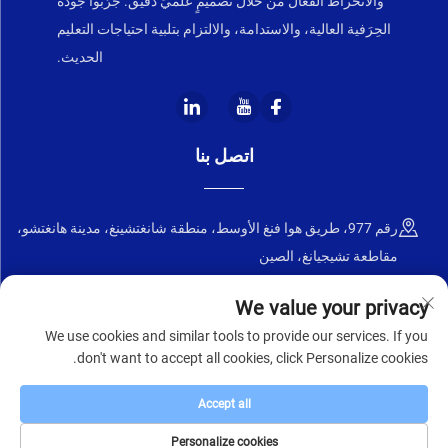
والانخراط الفعّال من خلال تصميمٍ علميٍّ دقيق. جرّبوا جودة
الحِرَفية العالية، والاستدامة، والالتزام بتلبية احتياجات التعليم
الحديث.
اتصل بنا
رقم 977، طريق هوا فنغ الأوسط، منطقة شانغتشينغ، مدينة هانغتشو،
مقاطعة تشيجيانغ، الصين
+86-18668589258
We value your privacy
We use cookies and similar tools to provide our services. If you
[email protected]
don't want to accept all cookies, click Personalize cookies.
Accept all
حقوق الطبع والنشر © ٢٠٢٥ لصالح شركة تشجيانغ تشنغيي للأثاث المحدودة
سياسة الخصوصية
Personalize cookies