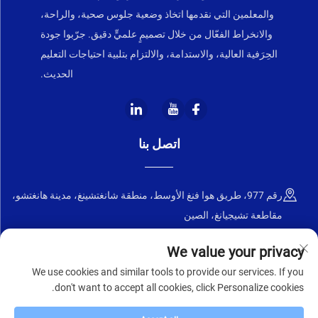
والمعلمين التي نقدمها اتخاذ وضعية جلوس صحية، والراحة،
والانخراط الفعّال من خلال تصميمٍ علميٍّ دقيق. جرّبوا جودة
الحِرَفية العالية، والاستدامة، والالتزام بتلبية احتياجات التعليم
الحديث.
اتصل بنا
رقم 977، طريق هوا فنغ الأوسط، منطقة شانغتشينغ، مدينة هانغتشو،
مقاطعة تشيجيانغ، الصين
+86-18668589258
We value your privacy
We use cookies and similar tools to provide our services. If you
[email protected]
don't want to accept all cookies, click Personalize cookies.