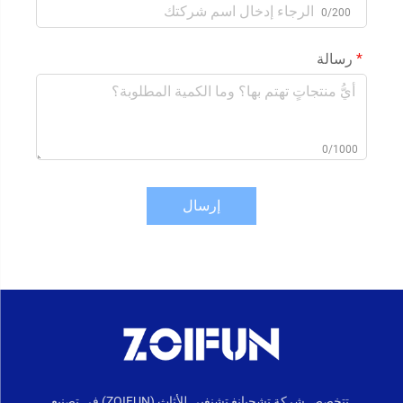
0/200
رسالة
0/1000
إرسال
تتخصص شركة تشجيانغ تشنغيي للأثاث (ZOIFUN) في تصنيع