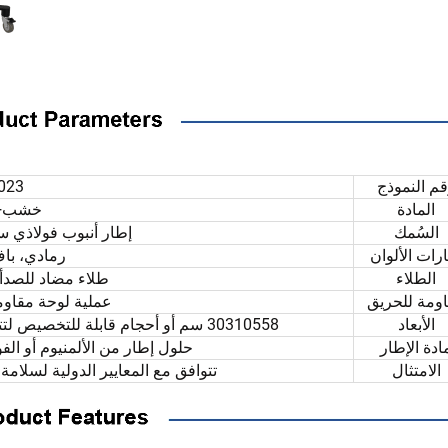
م النموذج
023
المادة
خشب+م
السُمك
إطار أنبوب فولاذي سمكه 1.8 إلى
رات الألوان
رمادي، ب
الطلاء
طلاء مضاد للصدأ 
ومة للحريق
عملية لوحة مقاوم
الأبعاد
30310558 سم أو أحجام قابلة للتخصيص لتتناسب مع تصميم الطلاب من مختلف الأعمار
ادة الإطار
حلول إطار من الألمنيوم أو الف
الامتثال
تتوافق مع المعايير الدولية لسلامة المنتجات م