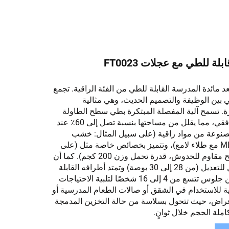
لة للطي مع عجلات FT0023
 مائدة المدرسة القابلة للطي من الفئة الراقية. تجمع
طي بين الوظيفة والتصميم الحديث، وهي مثالية
. تسمح آلية المفصلة المبتكرة بطي سطح الطاولة
بشكل عمودي أو أفقي، مما يقلل من مساحتها بنسبة تصل إلى 60٪ عند
صنوعة من مواد راقية (على سبيل المثال: خشب
البلوط الصلب/MDF مع طلاء لامع)، وتتميز بخصائص خاصة مثل (على
سبيل المثال: سطح مقاوم للخدوش، قدرة تحمل وزن 200 كجم). كما أن
ارتفاع المقعد قابل للتعديل (من 28 إلى 30 بوصة) وتمتد أطرافه القابلة
للطي لتوفير أماكن جلوس تتسع من 4 إلى 16 شخصًا لتلبية الاحتياجات
الية للاستخدام في الشقق أو صالات الطعام المدرسية أو
غراض، حيث تتحول بسلاسة من حالة التخزين المدمجة
ملة الحجم خلال ثوانٍ.