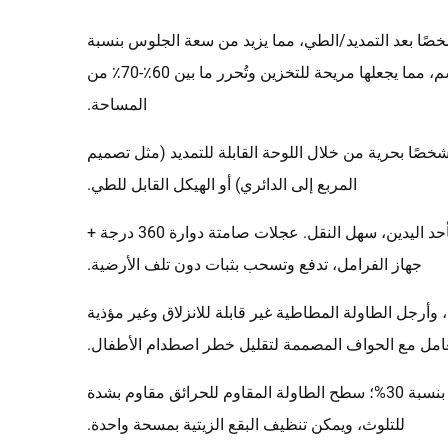
 للطاولة أن تستوعب 16 شخصًا بعد التمديد/الطي، مما يزيد من سعة الجلوس بنسبة
25٪-40٪ مقارنة بالطاولات التقليدية. سمك الحالة المطوية هو فقط 20 سم، مما يجعلها مريحة للتخزين وتُحرر ما بين 60٪-70٪ من
المساحة.
ديل وضعية تناول الطعام لـ 4-16 شخصًا بحرية من خلال اللوحة القابلة للتمديد (مثل تصميم
المربع إلى الدائري) أو الهيكل القابل للطي.
طي عائم، مع شريط الالتواء، يمكنه تحقيق فتح وإغلاق بأحد اليدين، سهل النقل. عجلات صامتة دوارة 360 درجة +
جهاز الفرامل، تدفع وتسحب بثبات دون تلف الأرضية.
أرجل الطاولة المطاطية غير قابلة للانزلاق وغير مؤذية
عامل مع الحواف المصممة لتقليل خطر اصطدام الأطفال.
لا يوجد زوايا ميتة بعد الطي، ويزداد كفاءة التعقيم والتنظيف بنسبة 30%؛ سطح الطاولة المقاوم للحرائق مقاوم بشدة
للتلوث، ويمكن تنظيف البقع الزيتية بمسحة واحدة.