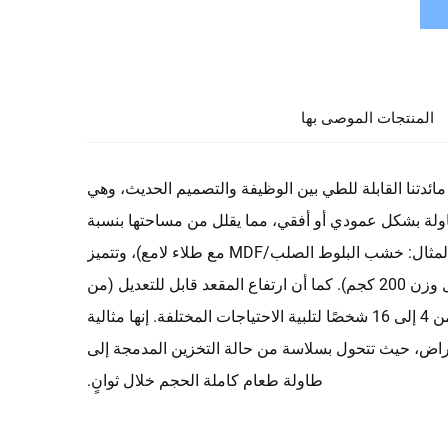
المنتجات الموصى بها
مائدتنا القابلة للطي بين الوظيفة والتصميم الحديث، وهي
ولة بشكل عمودي أو أفقي، مما يقلل من مساحتها بنسبة
تصل إلى 60٪ عند عدم الاستخدام. مصنوعة من مواد راقية (على سبيل المثال: خشب البلوط الصلب/MDF مع طلاء لامع)، وتتميز
بخصائص خاصة مثل (على سبيل المثال: سطح مقاوم للخدوش، قدرة تحمل وزن 200 كجم). كما أن ارتفاع المقعد قابل للتعديل (من
28 إلى 30 بوصة) وتمتد أطرافه القابلة للطي لتوفير أماكن جلوس تتسع من 4 إلى 16 شخصًا لتلبية الاحتياجات المختلفة. إنها مثالية
راض، حيث تتحول بسلاسة من حالة التخزين المدمجة إلى
طاولة طعام كاملة الحجم خلال ثوانٍ.