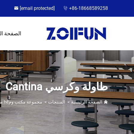
[email protected]
+86-18668589258
الصفحة ال
طاولة وكرسي Cantina
الصفحة الرئيسية
>
المنتجات
>
مجموعة مكتب ومhế مدرسي