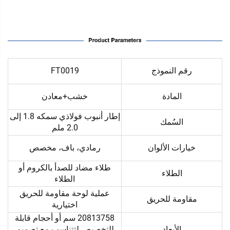
رقم النموذج
FT0019
المادة
خشب+معادن
إطار أنبوب فولاذي سمكه 1.8 إلى
السُمك
2.0 ملم
خيارات الألوان
رمادي، باف، مخصص
طلاء مضاد للصدأ بالكروم أو
الطلاء
الطلاء
عملية لوحة مقاومة للحريق
مقاومة للحريق
اختيارية
20813758 سم أو أحجام قابلة
الأبعاد
للتخصيص لتتناسب مع تصميم