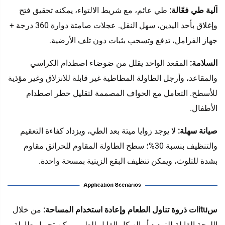
آلية طي فعّالة:
طي عائم، مع شريط الالتواء، يمكنه تحقيق فتح
وإغلاق بأحد اليدين، سهل النقل. عجلات صامتة دوارة 360 درجة +
جهاز الفرامل، تدفع وتسحب بثبات دون تلف الأرضية.
السلامة:
المقعد الواحد يقلل من ضوضاء اصطدام الكراسي
والمقاعد، وأرجل الطاولة المطاطية غير قابلة للانزلاق وغير مؤذية
للأسطح. التعامل مع الحواف المصممة لتقليل خطر اصطدام
الأطفال.
صيانة سهلة:
لا يوجد زوايا ميتة بعد الطي، ويزداد كفاءة التعقيم
والتنظيف بنسبة 30%؛ سطح الطاولة المقاوم للحرائق مقاوم
بشدة للتلوث، ويمكن تنظيف البقع الزيتية بمسحة واحدة.
سituات ذروة تناول الطعام وإعادة استخدام المساحة:
من خلال
اللوحة القابلة للتمديد أو الهيكل القابل للطي، يمكن تحويل طاولة