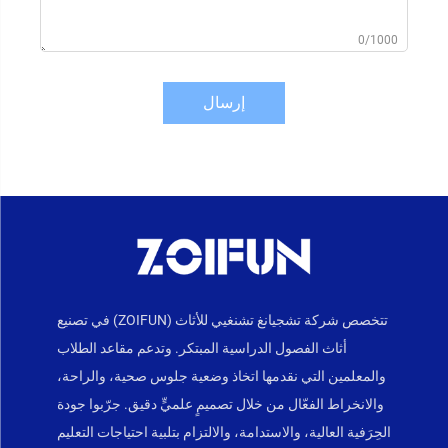
0/1000
إرسال
تتخصص شركة تشجيانغ تشنغيي للأثاث (ZOIFUN) في تصنيع
أثاث الفصول الدراسية المبتكر. وتدعم مقاعد الطلاب
والمعلمين التي نقدمها اتخاذ وضعية جلوس صحية، والراحة،
والانخراط الفعّال من خلال تصميمٍ علميٍّ دقيق. جرّبوا جودة
الحِرَفية العالية، والاستدامة، والالتزام بتلبية احتياجات التعليم