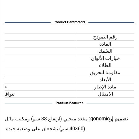
رقم النموذج
المادة
السُمك
خيارات الألوان
الطلاء
مقاومة للحريق
الأبعاد
أحج
مادة الإطار
حلول
الامتثال
تتوافق مع 
‌
تصميم إرgonomic‌:
مقعد منحني (ارتفاع 38 سم) ومكتب مائل
(60×40 سم) يشجعان على وضعية جيدة.