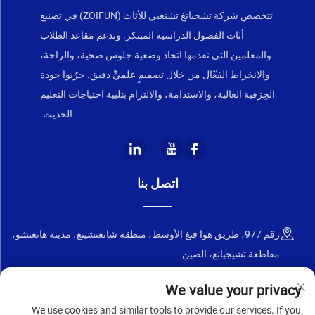
تتخصص شركة تشجيانغ تشنغيي للأثاث (ZOIFUN) في تصنيع
أثاث الفصول الدراسية المبتكر. وتدعم مقاعد الطلاب
والمعلمين التي نقدمها اتخاذ وضعية جلوس صحية، والراحة،
والانخراط الفعّال من خلال تصميمٍ علميٍّ دقيق. جرّبوا جودة
الحِرَفية العالية، والاستدامة، والالتزام بتلبية احتياجات التعليم
الحديث.
اتصل بنا
رقم 977، طريق هوا فنغ الأوسط، منطقة شانغتشينغ، مدينة هانغتشو،
مقاطعة تشيجيانغ، الصين
+86-18668589258
We value your privacy
We use cookies and similar tools to provide our services. If you
[email protected]