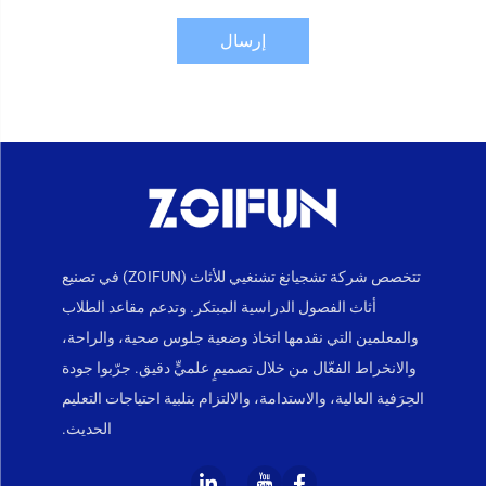
إرسال
تتخصص شركة تشجيانغ تشنغيي للأثاث (ZOIFUN) في تصنيع
أثاث الفصول الدراسية المبتكر. وتدعم مقاعد الطلاب
والمعلمين التي نقدمها اتخاذ وضعية جلوس صحية، والراحة،
والانخراط الفعّال من خلال تصميمٍ علميٍّ دقيق. جرّبوا جودة
الحِرَفية العالية، والاستدامة، والالتزام بتلبية احتياجات التعليم
الحديث.