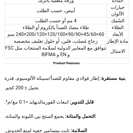
المادة
ورقة مطليّة بالزنك
خيارات
أبيض، حسب الطلب
الألوان
السُمك
4 مم أو حسب الطلب
الطلاء
طلاء مضاد للصدأ بالكروم أو الطلاء
الأبعاد
60×45/60×90/90×120/100×200/120×240 سم
مادة الإطار
زجاج مُصلب، فلين، أو حلول تغليف مخصصة
تتوافق مع المعايير الدولية لسلامة المنتجات مثل FSC
الامتثال
و EN و BIFMA
بنية مستقرة:
إطار فولاذي مقاوم للصدأ/سبيكة الألومنيوم، قدرة
تحمل ≥ 200 كجم.
قابل للتدوير:
انبعاث الفورمالديهايد <0.1 مغ/م³.
التحمل والمتانة:
يجمع المنتج بين الليونة والمتانة.
السلامة:
ثابت بمسامير خفية لمنع الخدوش.