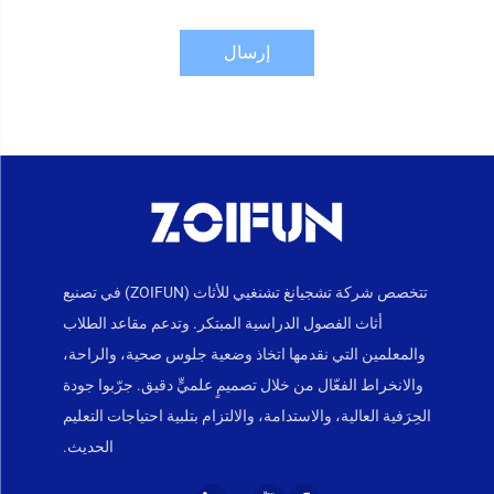
إرسال
تتخصص شركة تشجيانغ تشنغيي للأثاث (ZOIFUN) في تصنيع
أثاث الفصول الدراسية المبتكر. وتدعم مقاعد الطلاب
والمعلمين التي نقدمها اتخاذ وضعية جلوس صحية، والراحة،
والانخراط الفعّال من خلال تصميمٍ علميٍّ دقيق. جرّبوا جودة
الحِرَفية العالية، والاستدامة، والالتزام بتلبية احتياجات التعليم
الحديث.