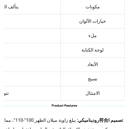
مكونات
يتألف الج
خيارات الألوان
ملء
لوحة الكتابة
لو
الأبعاد
نسيج
الامتثال
تتوافق
تصميم ا符合روديناميكي:
يبلغ زاوية ميلان الظهر 100°-110°، مما