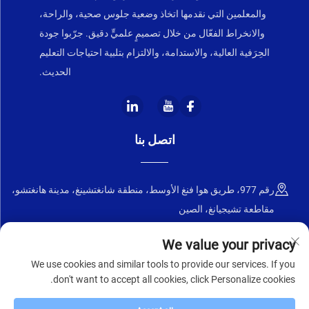
والمعلمين التي نقدمها اتخاذ وضعية جلوس صحية، والراحة،
والانخراط الفعّال من خلال تصميمٍ علميٍّ دقيق. جرّبوا جودة
الحِرَفية العالية، والاستدامة، والالتزام بتلبية احتياجات التعليم
الحديث.
اتصل بنا
رقم 977، طريق هوا فنغ الأوسط، منطقة شانغتشينغ، مدينة هانغتشو،
مقاطعة تشيجيانغ، الصين
+86-18668589258
We value your privacy
We use cookies and similar tools to provide our services. If you
[email protected]
don't want to accept all cookies, click Personalize cookies.