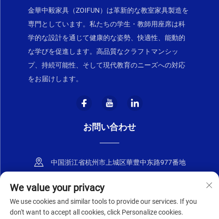
金華中毅家具（ZOIFUN）は革新的な教室家具製造を
専門としています。私たちの学生・教師用座席は科
学的な設計を通じて健康的な姿勢、快適性、能動的
な学びを促進します。高品質なクラフトマンシッ
プ、持続可能性、そして現代教育のニーズへの対応
をお届けします。
お問い合わせ
中国浙江省杭州市上城区華豊中东路977番地
+86-18668589258
We value your privacy
We use cookies and similar tools to provide our services. If you
[email protected]
don't want to accept all cookies, click Personalize cookies.