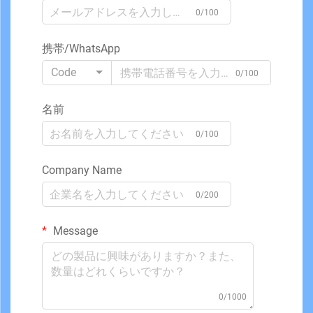
0/100
携帯/WhatsApp
Code
0/100
名前
0/100
Company Name
0/200
Message
0/1000