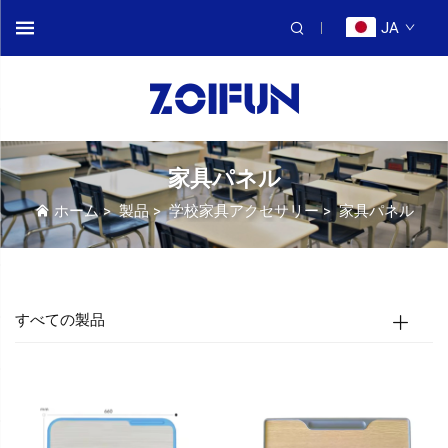
JA
家具パネル
ホーム
>
製品
>
学校家具アクセサリー
>
家具パネル
すべての製品