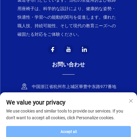
製造を専門としています。当社の生徒用および教師
用座椅子は、科学的な設計により、健康的な姿勢・
快適性・学習への能動的関与を促進します。優れた
職人技、持続可能性、そして現代の教育ニーズへの
確固たる対応をご体験ください。
お問い合わせ
中国浙江省杭州市上城区華豊中东路977番地
+86-18668589258
We value your privacy
We use cookies and similar tools to provide our services. If you
[email protected]
don't want to accept all cookies, click Personalize cookies.
Accept all
© 2025 浙江中芸家具有限公司
プライバシーポリシー