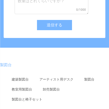
0/1000
送信する
製図台
建築製図台
アーティスト用デスク
製図台
教室用製図台
卸売製図台
製図台と椅子セット