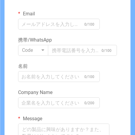
Email
0/100
携帯/WhatsApp
Code
0/100
名前
0/100
Company Name
0/200
Message