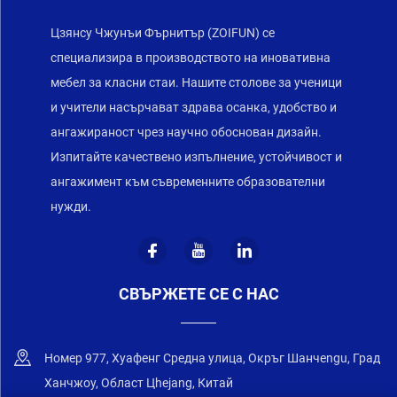
Цзянсу Чжунъи Фърнитър (ZOIFUN) се
специализира в производството на иновативна
мебел за класни стаи. Нашите столове за ученици
и учители насърчават здрава осанка, удобство и
ангажираност чрез научно обоснован дизайн.
Изпитайте качествено изпълнение, устойчивост и
ангажимент към съвременните образователни
нужди.
СВЪРЖЕТЕ СЕ С НАС
Номер 977, Хуафенг Средна улица, Окръг Шанчengu, Град
Ханчжоу, Област Цhejang, Китай