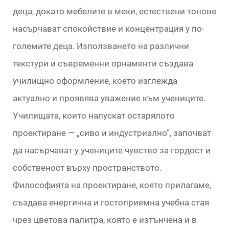
деца, докато мебелите в меки, естествени тонове
насърчават спокойствие и концентрация у по-
големите деца. Използването на различни
текстури и съвременни орнаменти създава
училищно оформление, което изглежда
актуално и проявява уважение към учениците.
Училищата, които напускат остарялото
проектиране — „сиво и индустриално“, започват
да насърчават у учениците чувство за гордост и
собственост върху пространството.
Философията на проектиране, която прилагаме,
създава енергична и гостоприемна учебна стая
чрез цветова палитра, която е изтънчена и в