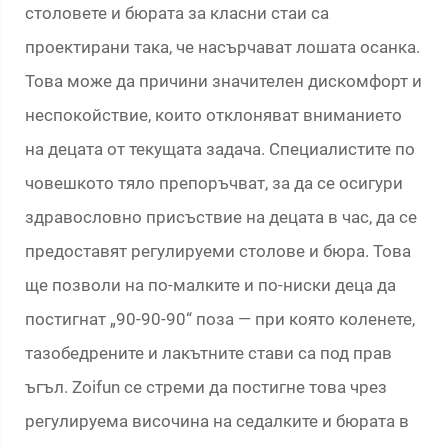
столовете и бюрата за класни стаи са
проектирани така, че насърчават лошата осанка.
Това може да причини значителен дискомфорт и
неспокойствие, които отклоняват вниманието
на децата от текущата задача. Специалистите по
човешкото тяло препоръчват, за да се осигури
здравословно присъствие на децата в час, да се
предоставят регулируеми столове и бюра. Това
ще позволи на по-малките и по-ниски деца да
постигнат „90-90-90“ поза — при която коленете,
тазобедрените и лакътните стави са под прав
ъгъл. Zoifun се стреми да постигне това чрез
регулируема височина на седалките и бюрата в