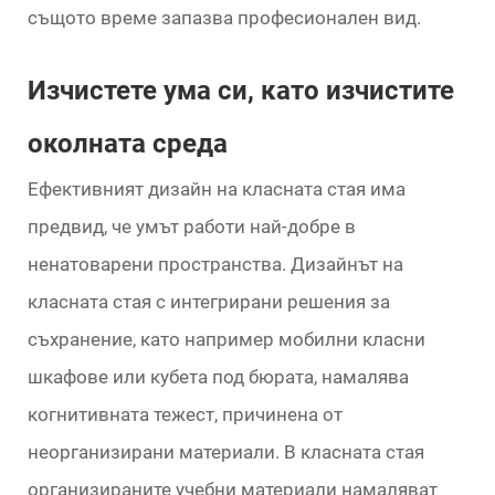
същото време запазва професионален вид.
Изчистете ума си, като изчистите
околната среда
Ефективният дизайн на класната стая има
предвид, че умът работи най-добре в
ненатоварени пространства. Дизайнът на
класната стая с интегрирани решения за
съхранение, като например мобилни класни
шкафове или кубета под бюрата, намалява
когнитивната тежест, причинена от
неорганизирани материали. В класната стая
организираните учебни материали намаляват