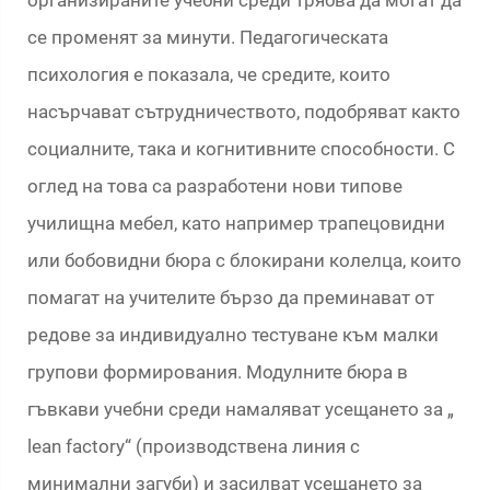
организираните учебни среди трябва да могат да
се променят за минути. Педагогическата
психология е показала, че средите, които
насърчават сътрудничеството, подобряват както
социалните, така и когнитивните способности. С
оглед на това са разработени нови типове
училищна мебел, като например трапецовидни
или бобовидни бюра с блокирани колелца, които
помагат на учителите бързо да преминават от
редове за индивидуално тестуване към малки
групови формирования. Модулните бюра в
гъвкави учебни среди намаляват усещането за „
lean factory“ (производствена линия с
минимални загуби) и засилват усещането за