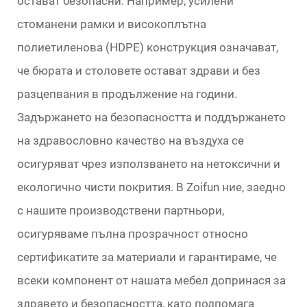
остават безопасни. Например, усилени
стоманени рамки и високоплътна
полиетиленова (HDPE) конструкция означават,
че бюрата и столовете остават здрави и без
разцепвания в продължение на години.
Задържането на безопасността и поддържането
на здравословно качество на въздуха се
осигуряват чрез използването на нетоксични и
екологично чисти покрития. В Zoifun ние, заедно
с нашите производствени партньори,
осигуряваме пълна прозрачност относно
сертификатите за материали и гарантираме, че
всеки компонент от нашата мебел допринася за
здравето и безопасността, като подпомага