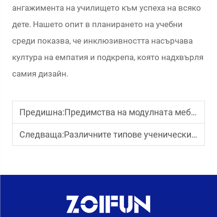
ангажимента на училището към успеха на всяко
дете. Нашето опит в планирането на учебни
среди показва, че инклюзивността насърчава
култура на емпатия и подкрепа, която надхвърля
самия дизайн.
Предишна:
Предимства на модулната мебел за класни стаи
Следваща:
Различните типове ученически столове обяснени