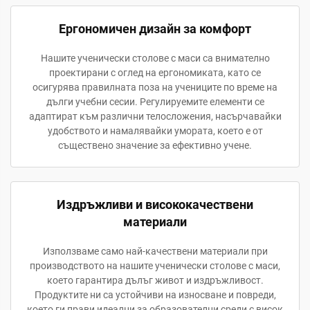
Ергономичен дизайн за комфорт
Нашите ученически столове с маси са внимателно
проектирани с оглед на ергономиката, като се
осигурява правилната поза на учениците по време на
дълги учебни сесии. Регулируемите елементи се
адаптират към различни телосложения, насърчавайки
удобството и намалявайки умората, което е от
съществено значение за ефективно учене.
Издръжливи и висококачествени
материали
Използваме само най-качествени материали при
производството на нашите ученически столове с маси,
което гарантира дълъг живот и издръжливост.
Продуктите ни са устойчиви на износване и повреди,
което ги прави идеални за образователни среди с висок