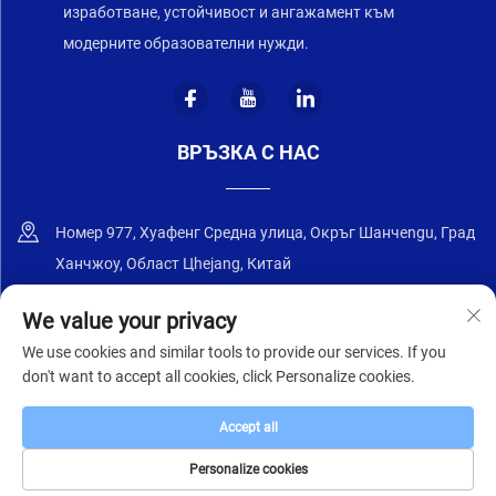
изработване, устойчивост и ангажамент към
модерните образователни нужди.
ВРЪЗКА С НАС
Номер 977, Хуафенг Средна улица, Окръг Шанчengu, Град
Ханчжоу, Област Цhejang, Китай
+86-18668589258
We value your privacy
We use cookies and similar tools to provide our services. If you
[email protected]
don't want to accept all cookies, click Personalize cookies.
Accept all
Авторско право © 2025 от Jinhua Zhongyi Furniture Co., Ltd.
Политика за поверителност
Personalize cookies
НАЧАЛНА