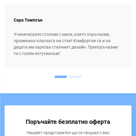
Сара Томпсън
Ученическите столове с маси, които поръчахме,
промениха класната ни стая! Комфортни са и на
децата им харесва стилният дизайн. Препоръчваме
ги с голям ентусиазъм!
Поръчайте безплатно оферта
Нашият представител ще се свърже с вас