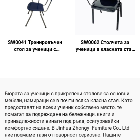
SW0041 Тренировъчен
SW0062 Столчета за
стол за ученици с
ученици в класната стая
писална дъска
с писалка
Бюрата за ученици с прикрепени столове са основни
мебели, намиращи се в почти всяка класна стая. Като
предоставят на всеки ученик собствено място, те
помагат за подреждане на бележници, книги и
принадлежности винаги под ръка, осигурявайки
комфортно сядане. В Jinhua Zhongyi Furniture Co., Ltd.
ние поемаме тази отговорност сериозно. Нашите