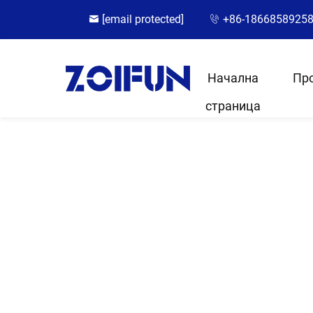
[email protected]
+86-1866858925
Начална
Пр
страница