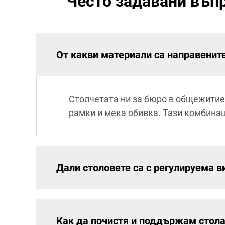
Често задавани въп
От какви материали са направенит
Столчетата ни за бюро в общежитие
рамки и мека обивка. Тази комбина
Дали столовете са с регулируема в
Как да почистя и поддържам стола