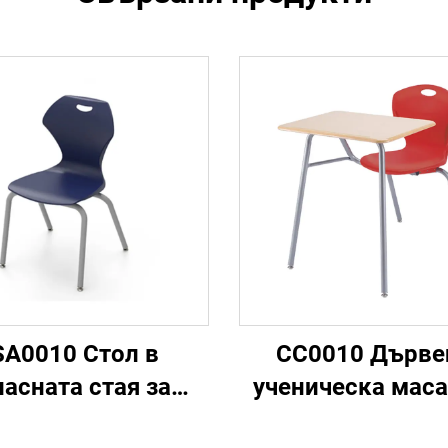
SA0010 Стол в
CC0010 Дърве
ласната стая за
ученическа маса
ученици
стол и маса