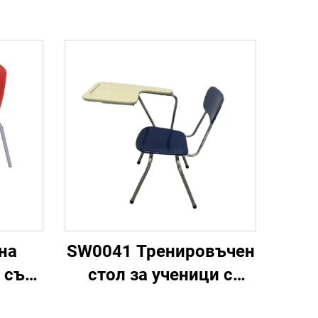
на
SW0041 Тренировъчен
 със
стол за ученици с
писална дъска