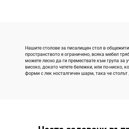
Нашите столове за писалищен стол в общежитие
пространството е ограничено, всяка мебел тряб
можете лесно да ги премествате към група за у
високо, докато четете бележки, или по-ниско, 
форми с лек носталгичен шарм, така че столът 