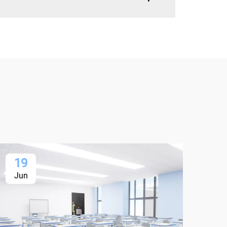
19
1
Jun
Ju