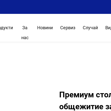
8
одукти
За
Новини
Сервиз
Случай
Ви
нас
Премиум стол
общежитие за