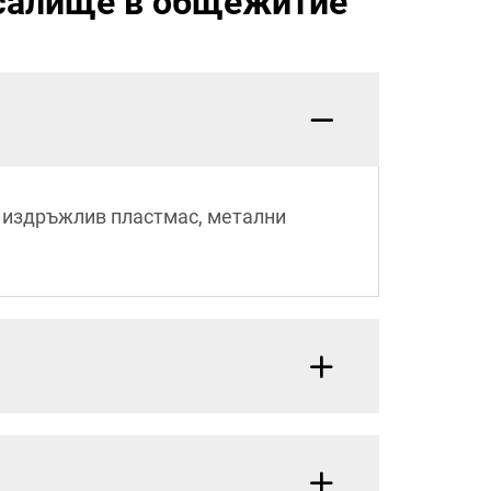
исалище в общежитие
о издръжлив пластмас, метални