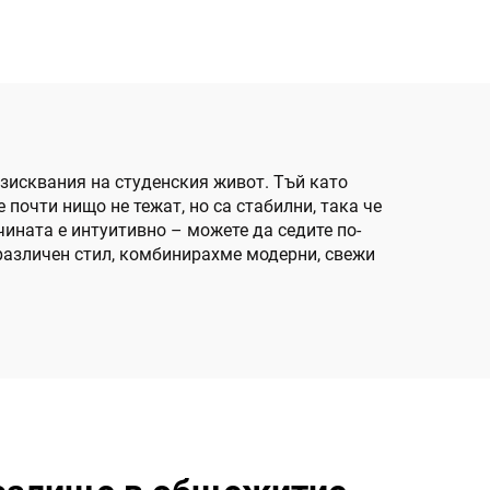
изисквания на студенския живот. Тъй като
 почти нищо не тежат, но са стабилни, така че
чината е интуитивно – можете да седите по-
а различен стил, комбинирахме модерни, свежи