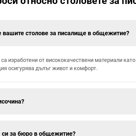
роси относно столовете за п
е вашите столове за писалище в общежитие?
 са изработени от висококачествени материали кат
ция осигурява дълъг живот и комфорт.
исочина?
 си за бюро в общежитие?