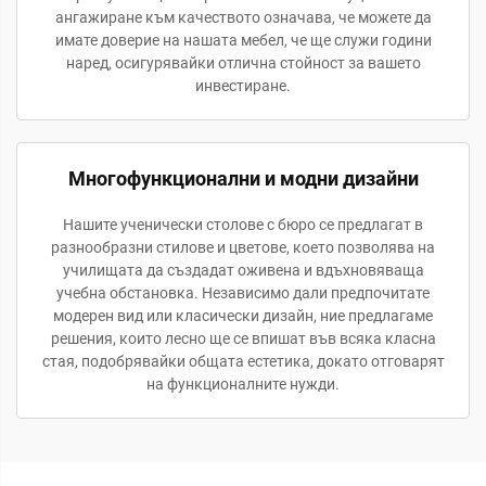
ангажиране към качеството означава, че можете да
имате доверие на нашата мебел, че ще служи години
наред, осигурявайки отлична стойност за вашето
инвестиране.
Многофункционални и модни дизайни
Нашите ученически столове с бюро се предлагат в
разнообразни стилове и цветове, което позволява на
училищата да създадат оживена и вдъхновяваща
учебна обстановка. Независимо дали предпочитате
модерен вид или класически дизайн, ние предлагаме
решения, които лесно ще се впишат във всяка класна
стая, подобрявайки общата естетика, докато отговарят
на функционалните нужди.