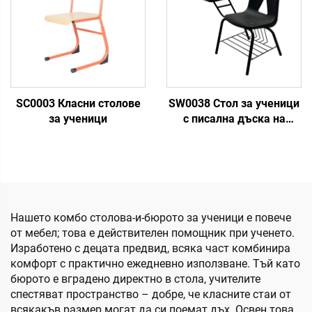
SC0003 Класни столове
SW0038 Стол за ученици
за ученици
с писална дъска на
таблет
Нашето комбо столова-и-бюрото за ученици е повече
от мебел; това е действителен помощник при ученето.
Изработено с децата предвид, всяка част комбинира
комфорт с практично ежедневно използване. Тъй като
бюрото е вградено директно в стола, учителите
спестяват пространство – добре, че класните стаи от
всякакъв размер могат да си поемат дъх. Освен това,