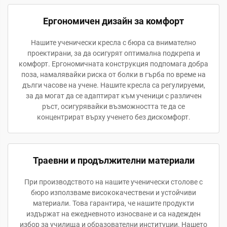
Ергономичен дизайн за комфорт
Нашите ученически кресла с бюра са внимателно
проектирани, за да осигурят оптимална подкрепа и
комфорт. Ергономичната конструкция подпомага добра
поза, намалявайки риска от болки в гърба по време на
дълги часове на учене. Нашите кресла са регулируеми,
за да могат да се адаптират към ученици с различен
ръст, осигурявайки възможността те да се
концентрират върху ученето без дискомфорт.
Траевни и продължителни материали
При производството на нашите ученически столове с
бюро използваме висококачествени и устойчиви
материали. Това гарантира, че нашите продукти
издържат на ежедневното износване и са надежден
избор за училища и образователни институции. Нашето