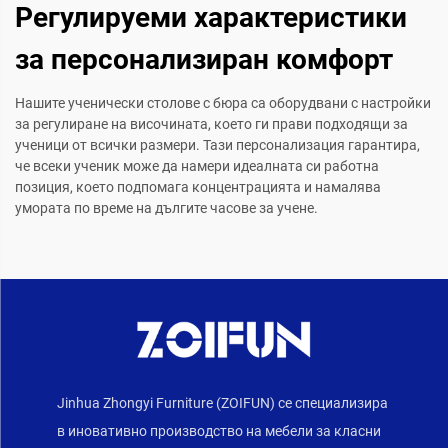
Регулируеми характеристики
за персонализиран комфорт
Нашите ученически столове с бюра са оборудвани с настройки
за регулиране на височината, което ги прави подходящи за
ученици от всички размери. Тази персонализация гарантира,
че всеки ученик може да намери идеалната си работна
позиция, което подпомага концентрацията и намалява
умората по време на дългите часове за учене.
Jinhua Zhongyi Furniture (ZOIFUN) се специализира
в иновативно производство на мебели за класни