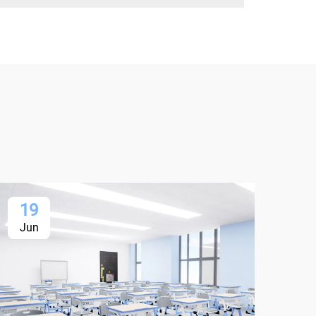
19
1
Jun
Ju