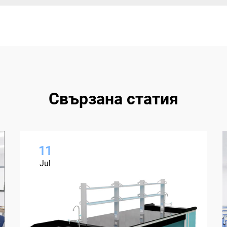
Свързана статия
11
Jul