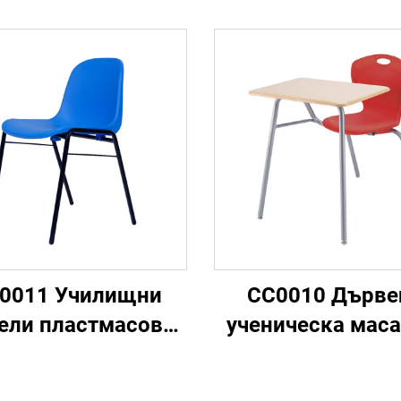
0011 Училищни
CC0010 Дърве
ели пластмасово
ученическа маса
еническо кресло
стол и маса