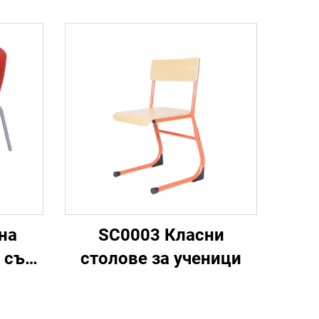
на
SC0003 Класни
 със
столове за ученици