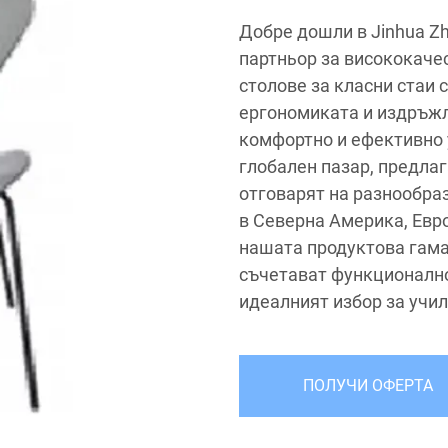
Добре дошли в Jinhua Zh
партньор за висококаче
столове за класни стаи 
ергономиката и издръжл
комфортно и ефективно 
глобален пазар, предла
отговарят на разнообра
в Северна Америка, Евро
нашата продуктова гама 
съчетават функционалнос
идеалният избор за учи
ПОЛУЧИ ОФЕРТА