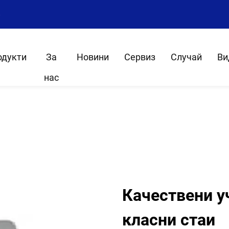
8
одукти
За
Новини
Сервиз
Случай
Ви
нас
Качествени у
класни стаи