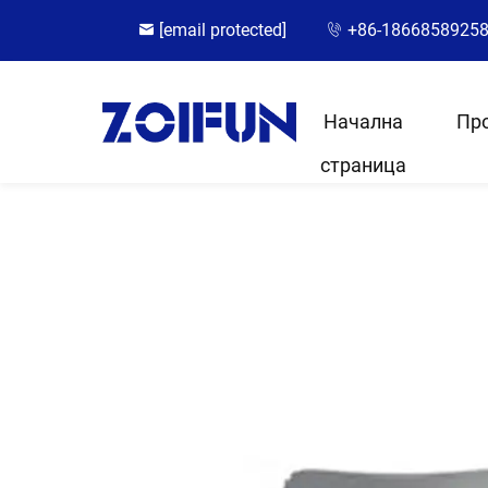
[email protected]
+86-1866858925
Начална
Пр
страница