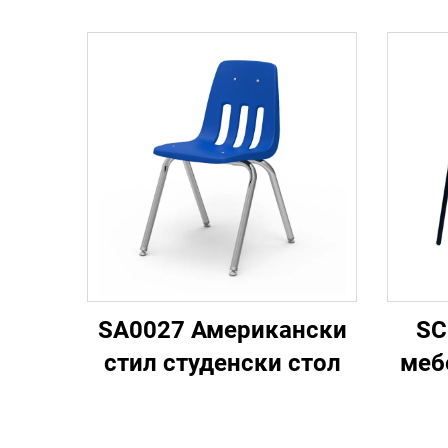
SA0027 Американски
SC
стил студенски стол
меб
уч