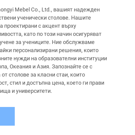
ongyi Mebel Co., Ltd., вашият надежден
ствени ученически столове. Нашите
са проектирани с акцент върху
ивостта, като по този начин осигуряват
учене за учениците. Ние обслужваме
гайки персонализирани решения, които
зните нужди на образователни институции
па, Океания и Азия. Запознайте се с
от столове за класни стаи, които
т, стил и достъпна цена, което ги прави
лища и университети.