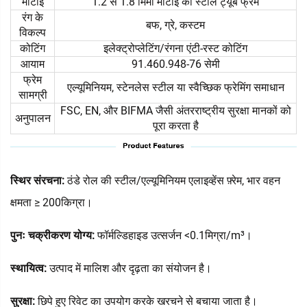
मोटाई
1.2 से 1.8 मिमी मोटाई का स्टील ट्यूब फ्रेम
रंग के
बफ, ग्रे, कस्टम
विकल्प
कोटिंग
इलेक्ट्रोप्लेटिंग/रंगना एंटी-रस्ट कोटिंग
आयाम
91.460.948-76 सेमी
फ्रेम
एल्यूमिनियम, स्टेनलेस स्टील या स्वैच्छिक फ्रेमिंग समाधान
सामग्री
FSC, EN, और BIFMA जैसी अंतरराष्ट्रीय सुरक्षा मानकों को
अनुपालन
पूरा करता है
स्थिर संरचना:
ठंडे रोल की स्टील/एल्यूमिनियम एलाइव्हेंस फ़्रेम, भार वहन
क्षमता ≥ 200किग्रा।
पुनः चक्रीकरण योग्य:
फॉर्मल्डिहाइड उत्सर्जन <0.1मिग्रा/m³।
स्थायित्व:
उत्पाद में मालिश और दृढ़ता का संयोजन है।
सुरक्षा:
छिपे हुए रिवेट का उपयोग करके खरचने से बचाया जाता है।