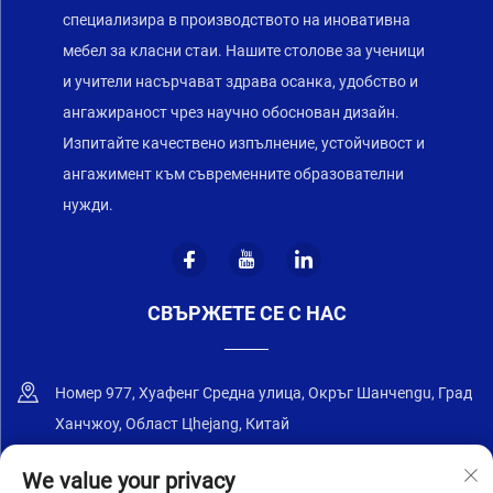
специализира в производството на иновативна
мебел за класни стаи. Нашите столове за ученици
и учители насърчават здрава осанка, удобство и
ангажираност чрез научно обоснован дизайн.
Изпитайте качествено изпълнение, устойчивост и
ангажимент към съвременните образователни
нужди.
СВЪРЖЕТЕ СЕ С НАС
Номер 977, Хуафенг Средна улица, Окръг Шанчengu, Град
Ханчжоу, Област Цhejang, Китай
+86-18668589258
We value your privacy