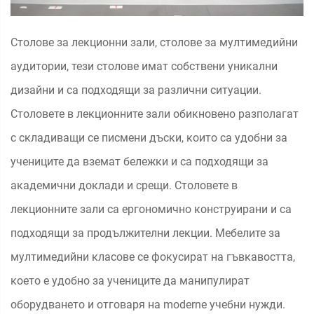
Столове за лекционни зали, столове за мултимедийни
аудитории, тези столове имат собствени уникални
дизайни и са подходящи за различни ситуации.
Столовете в лекционните зали обикновено разполагат
с складиващи се писмени дъски, които са удобни за
учениците да вземат бележки и са подходящи за
академични доклади и срещи. Столовете в
лекционните зали са ергономично конструирани и са
подходящи за продължителни лекции. Мебелите за
мултимедийни класове се фокусират на гъвкавостта,
което е удобно за учениците да манипулират
оборудването и отговаря на moderne учебни нужди.