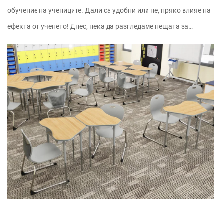
обучение на учениците. Дали са удобни или не, пряко влияе на
ефекта от ученето! Днес, нека да разгледаме нещата за
училищните столове, от дизайна до избора, така че децата ви
да...