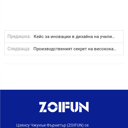
Предишна
Кейс за иновации в дизайна на училишни столове
Следваща
Производственият секрет на висококачествените скамейки за аудитория
Цзянсу Чжунъи Фърнитър (ZOIFUN) се