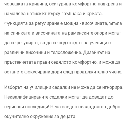
човешката кривина, осигурява комфортна подкрепа и
намалява натискът върху гръбнака и кръста.
Функцията за регулиране е мощна - височината, ъгъла
на спинката и височината на раменските опори могат
да се регулират, за да се подхождат на ученици с
различни височини и телосложение. Дизайнът на
пръстенчетата прави седялото комфортно, и може да
останете фокусирани дори след продължително учене.
Изборът на училищни седалки не може да се игнорира.
Неквалифицираните седалки могат да доведат до
сериозни последици! Нека заедно създадем по-добро
обучително окружение за децата!