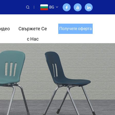
BG
идео
Свържете Се
Получете оферта
с Нас