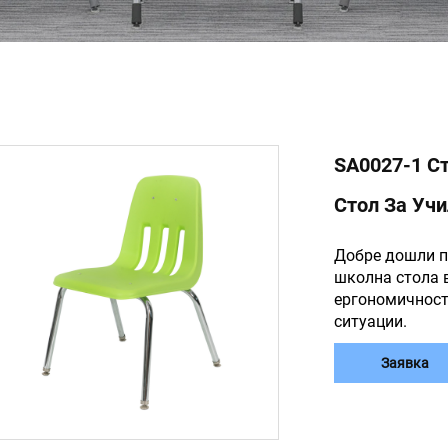
SA0027-1 С
Стол За Уч
Добре дошли п
школна стола 
ергономичност
ситуации.
Заявка