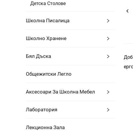
Детска Столове
Школна Писалица
Школно Хранене
Бял Дъска
Доб
ерг
Общежитски Легло
Аксесоари За Школна Мебел
Лаборатория
Лекционна Зала