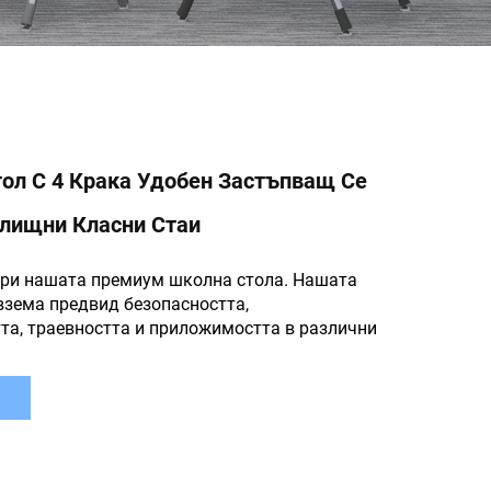
тол С 4 Крака Удобен Застъпващ Се
илищни Класни Стаи
ри нашата премиум школна стола. Нашата
взема предвид безопасността,
та, траевността и приложимостта в различни