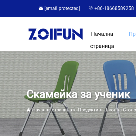
[email protected]
+86-18668589258
Начална
Пр
страница
Скамейка за ученик
Начална страница
>
Продукти
>
Школна Стол