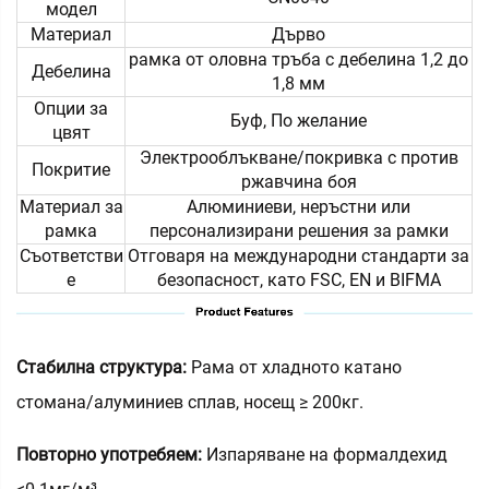
модел
Материал
Дърво
рамка от оловна тръба с дебелина 1,2 до
Дебелина
1,8 мм
Опции за
Буф, По желание
цвят
Электрооблъкване/покривка с против
Покритие
ржавчина боя
Материал за
Алюминиеви, неръстни или
рамка
персонализирани решения за рамки
Съответстви
Отговаря на международни стандарти за
е
безопасност, като FSC, EN и BIFMA
Стабилна структура:
Рама от хладното катано
стомана/алуминиев сплав, носещ ≥ 200кг.
Повторно употребяем:
Изпаряване на формалдехид