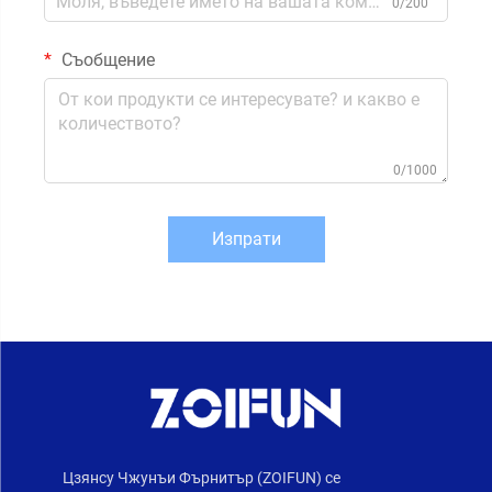
0/200
Съобщение
0/1000
Изпрати
Цзянсу Чжунъи Фърнитър (ZOIFUN) се