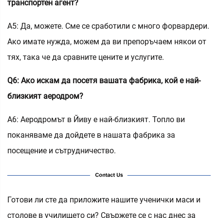
транспортен агент?
A5: Да, можете. Сме се сработили с много форвардери.
Ако имате нужда, можем да ви препоръчаем някои от
тях, така че да сравните цените и услугите.
Q6: Ако искам да посетя вашата фабрика, кой е най-
близкият аеродром?
A6: Аеродромът в Йиву е най-близкият. Топло ви
поканяваме да дойдете в нашата фабрика за
посещение и сътрудничество.
Готови ли сте да приложите нашите ученички маси и
столове в училището си? Свържете се с нас днес за