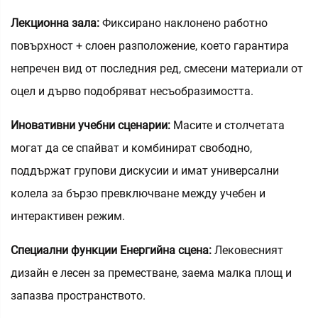
Лекционна зала:
Фиксирано наклонено работно
повърхност + слоен разположение, което гарантира
непречен вид от последния ред, смесени материали от
оцел и дърво подобряват несъобразимостта.
Иновативни учебни сценарии:
Масите и столчетата
могат да се спайват и комбинират свободно,
поддържат групови дискусии и имат универсални
колела за бързо превключване между учебен и
интерактивен режим.
Специални функции Енергийна сцена:
Лековесният
дизайн е лесен за преместване, заема малка площ и
запазва пространството.