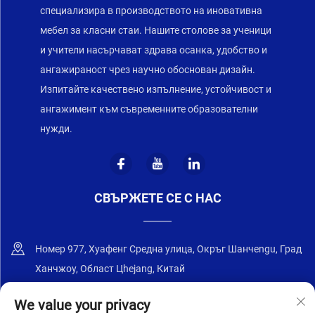
специализира в производството на иновативна
мебел за класни стаи. Нашите столове за ученици
и учители насърчават здрава осанка, удобство и
ангажираност чрез научно обоснован дизайн.
Изпитайте качествено изпълнение, устойчивост и
ангажимент към съвременните образователни
нужди.
СВЪРЖЕТЕ СЕ С НАС
Номер 977, Хуафенг Средна улица, Окръг Шанчengu, Град
Ханчжоу, Област Цhejang, Китай
+86-18668589258
We value your privacy