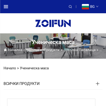
BG
Ученическа маса
Начална страница
>
Продукти
>
Школна Писалица
>
Уч
Начало >
Ученическа маса
ВСИЧКИ ПРОДУКТИ