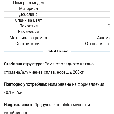
Номер на модел
Материал
Дебелина
Опции за цвят
Покритие
Эл
Измерения
Материал за рамка
Алюмини
Съответствие
Отговаря на м
Стабилна структура:
Рама от хладното катано
стомана/алуминиев сплав, носещ ≥ 200кг.
Повторно употребяем:
Изпаряване на формалдехид
<0.1мг/м³.
Издръжливост:
Продукта kombinira мекост и
устойчивост.