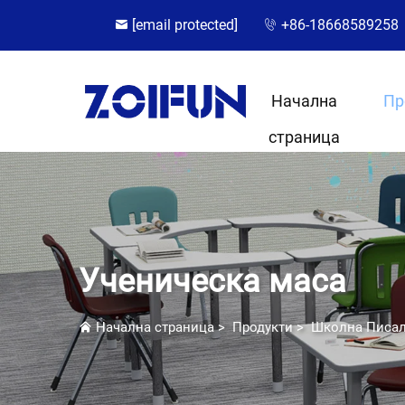
[email protected]
+86-18668589258
Начална
Пр
страница
Ученическа маса
Начална страница
>
Продукти
>
Школна Писа