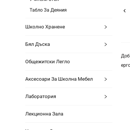
Табло За Деяния
Школно Хранене
Бял Дъска
Доб
Общежитски Легло
ерг
Аксесоари За Школна Мебел
Лаборатория
Лекционна Зала