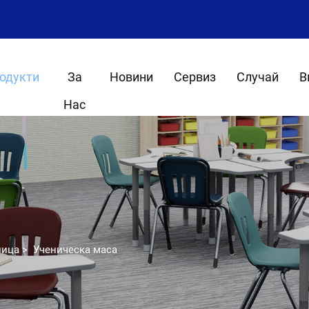
одукти
За
Новини
Сервиз
Случай
В
Нас
лица
>
Ученическа маса