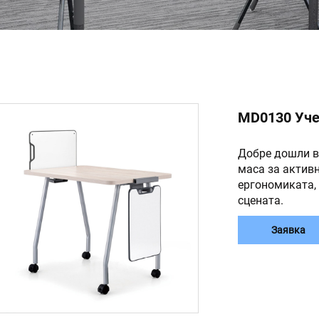
MD0130 Уче
Добре дошли в
маса за актив
ергономиката,
сцената.
Заявка