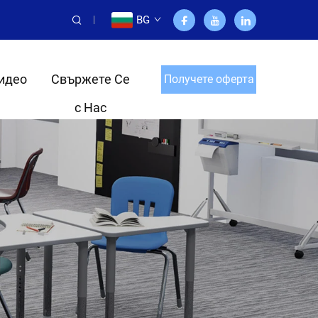
BG
идео
Свържете Се
Получете оферта
с Нас