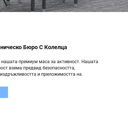
ническо Бюро С Колелца
 нашата премиум маса за активност. Нашата
ност взема предвид безопасността,
 издръжливостта и приложимостта на