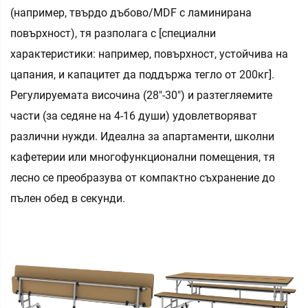
(например, твърдо дъбово/МDF с ламинирана
повърхност), тя разполага с [специални
характеристики: например, повърхност, устойчива на
цапания, и капацитет да поддържа тегло от 200кг].
Регулируемата височина (28"-30") и разтегляемите
части (за седяне на 4-16 души) удовлетворяват
различни нужди. Идеална за апартаменти, школни
кафетерии или многофункционални помещения, тя
лесно се преобразува от компактно съхранение до
пълен обед в секунди.