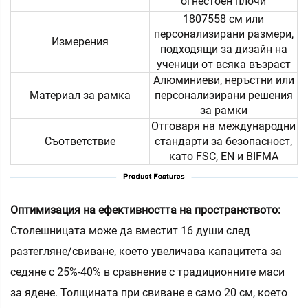
огнестоен плочи
1807558 см или
персонализирани размери,
Измерения
подходящи за дизайн на
ученици от всяка възраст
Алюминиеви, неръстни или
Материал за рамка
персонализирани решения
за рамки
Отговаря на международни
Съответствие
стандарти за безопасност,
като FSC, EN и BIFMA
Оптимизация на ефективността на пространството:
Столешницата може да вместит 16 души след
разтегляне/свиване, което увеличава капацитета за
седяне с 25%-40% в сравнение с традиционните маси
за ядене. Толщината при свиване е само 20 см, което