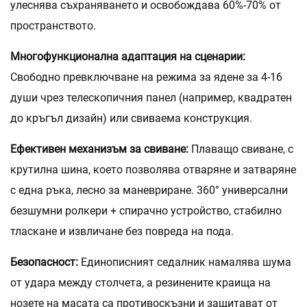
улеснява съхраняването и освобождава 60%-70% от
пространството.
Многофункционална адаптация на сценарии:
Свободно превключване на режима за ядене за 4-16
души чрез телескопичния панел (например, квадратен
до кръгъл дизайн) или свиваема конструкция.
Ефективен механизъм за свиване:
Плаващо свиване, с
крутилна шина, което позволява отваряне и затваряне
с една ръка, лесно за маневриране. 360° универсални
безшумни ролкери + спирачно устройство, стабилно
тласкане и извличане без повреда на пода.
Безопасност:
Единописният седалник намалява шума
от удара между столчета, а резинените краища на
нозете на масата са противоскъзни и защитават от