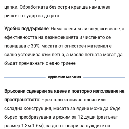
цапки. Обработката без остри краища намалява
рискът от удар за децата.
Удобно поддържане:
Няма слепи ъгли след скъсване, а
ефективността на дезинфекцията и чистенето се
повишава с 30%; масата от огнестоен материал е
силно устойчива към петна, а масло петната могат да
бъдат премахнати с едно триене.
Връховни сценарии за ядене и повторно използване на
пространството:
Чрез телескопична плоча или
складна конструкция, масата за ядене може да бъде
бързо преобразувана в режим за 12 души (разгънат
размер 1.3м-1.6м), за да отговори на нуждите на