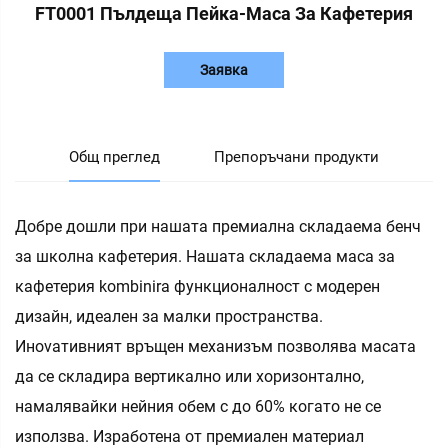
FT0001 Пълдеща Пейка-Маса За Кафетерия
Заявка
Общ преглед
Препоръчани продукти
Добре дошли при нашата премиална складаема бенч
за школна кафетерия. Нашата складаема маса за
кафетерия kombinira функционалност с модерен
дизайн, идеален за малки пространства.
Инovативният връщен механизъм позволява масата
да се складира вертикално или хоризонтално,
намалявайки нейния обем с до 60% когато не се
използва. Изработена от премиален материал