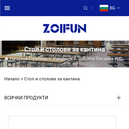
BG
Стол и столове за кантина
Начална страница
>
Продукти
>
Школна Писалка И Столове Набор
Начало >
Стол и столове за кантина
ВСИЧКИ ПРОДУКТИ