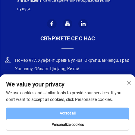
ангажимент към съвременните образователни
нужди.
СВЪРЖЕТЕ СЕ С НАС
Номер 977, Хуафенг Средна улица, Окръг Шанчengu, Град
Ханчжоу, Област Цhejang, Китай
+86-18668589258
We value your privacy
We use cookies and similar tools to provide our services. If you
[email protected]
don't want to accept all cookies, click Personalize cookies.
Accept all
© 2025 Цзянсу Чжунъи Фърнитър Ко., Лтд.
Политика за
поверителност
Personalize cookies
НАЧАЛНА
ПРОДУКТИ
ИМЕЙЛ
ТЕЛ.