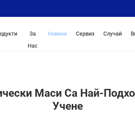
одукти
За
Новини
Сервиз
Случай
В
Нас
ически Маси Са Най-Подх
Учене