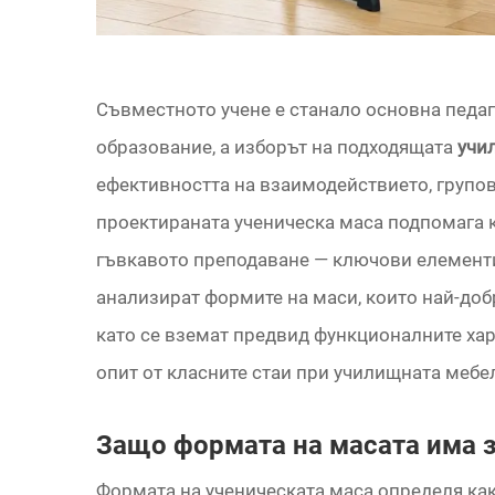
Съвместното учене е станало основна педа
образование, а изборът на подходящата
учи
ефективността на взаимодействието, групов
проектираната ученическа маса подпомага 
гъвкавото преподаване — ключови елементи 
анализират формите на маси, които най-доб
като се вземат предвид функционалните хар
опит от класните стаи при училищната мебе
Защо формата на масата има з
Формата на ученическата маса определя как 