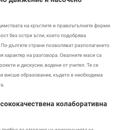
имствата на кръглите и правоъгълните форми.
ост без остри ъгли, което подобрява
 По-дългите страни позволяват разполагането
ия характер на разговора. Овалните маси са
оекти и дискусии, водени от учител. Те се
 и висше образование, където е необходима
а.
исококачествена колаборативна
 трябва да отговаря на изискванията за