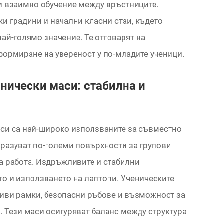
и взаимно обучение между връстниците.
ки градини и начални класни стаи, където
ай-голямо значение. Те отговарят на
 формиране на увереност у по-младите ученици.
нически маси: стабилна и
си са най-широко използваните за съвместно
 образуват по-големи повърхности за групови
на работа. Издръжливите и стабилни
о и използването на лаптопи. Ученическите
иви рамки, безопасни ръбове и възможност за
. Тези маси осигуряват баланс между структура