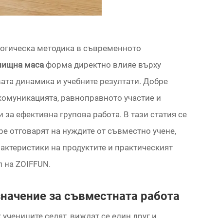
гогическа методика в съвременното
лищна маса
форма директно влияе върху
ата динамика и учебните резултати. Добре
комуникацията, равноправното участие и
за ефективна групова работа. В тази статия се
ре отговарят на нуждите от съвместно учене,
актеристики на продуктите и практическият
л на ZOIFFUN.
начение за съвместната работа
учениците седят, виждат се един друг и