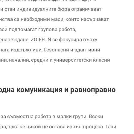
ни стаи индивидуалните бюра ограничават
нства са необходими маси, които насърчават
си подпомагат групова работа,
енареждане. ZOIFFUN се фокусира върху
длага издръжливи, безопасни и адаптивни
ни, начални, средни и университетски класни
бодна комуникация и равноправно
 за съвместна работа в малки групи. Всеки
ра, така че никой не остава извън процеса. Тази