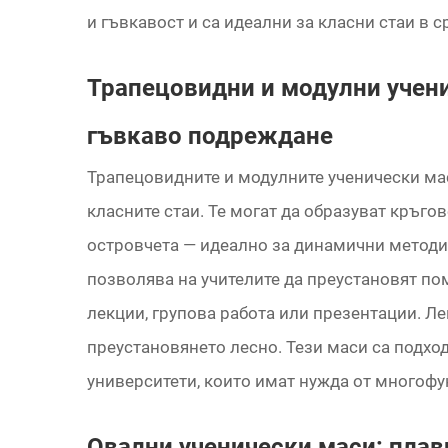
и гъвкавост и са идеални за класни стаи в 
Трапецовидни и модулни учен
гъвкаво подреждане
Трапецовидните и модулните ученически ма
класните стаи. Те могат да образуват кръго
островчета — идеално за динамични методи
позволява на учителите да преустановят по
лекции, групова работа или презентации. Л
преустановянето лесно. Тези маси са подхо
университети, които имат нужда от многоф
Овални ученически маси: плав