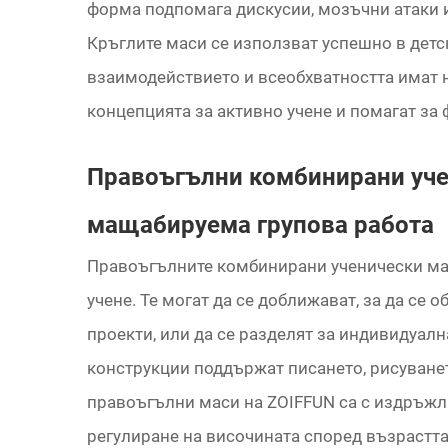
форма подпомага дискусии, мозъчни атаки 
Кръглите маси се използват успешно в детс
взаимодействието и всеобхватността имат н
концепцията за активно учене и помагат за
Правоъгълни комбинирани уче
мащабируема групова работа
Правоъгълните комбинирани ученически ма
учене. Те могат да се доближават, за да се
проекти, или да се разделят за индивидуал
конструкции поддържат писането, рисуванет
правоъгълни маси на ZOIFFUN са с издръжл
регулиране на височината според възрастта