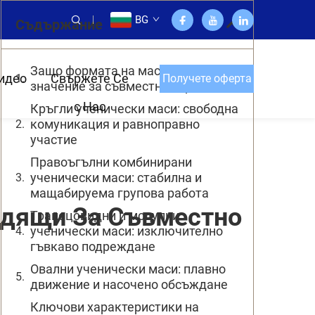
BG
Съдържание
Защо формата на масата има
идео
Свържете Се
Получете оферта
значение за съвместната работа
с Нас
Кръгли ученически маси: свободна
комуникация и равноправно
участие
Правоъгълни комбинирани
ученически маси: стабилна и
мащабируема групова работа
одящи За Съвместно
Трапецовидни и модулни
ученически маси: изключително
гъвкаво подреждане
Овални ученически маси: плавно
движение и насочено обсъждане
Ключови характеристики на