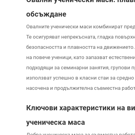
обсъждане
Овалните ученически маси комбинират пред
Те осигуряват непрекъсната, гладка повърхн
безопасността и плавността на движението.
на повече ученици, като запазват естествен
подходящи за семинарни занятия, групови пр
използват успешно в класни стаи за средно
насочена и продължителна съвместна работ
Ключови характеристики на в
ученическа маса
Добра ученическа маса за съвместна работа