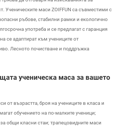
т. Ученическите маси ZOIFFUN са съвместими с
зопасни ръбове, стабилни рамки и екологично
лгосрочна употреба и се предлагат с гаранция
на се адаптират към учениците от
иво. Лесното почистване и поддръжка
щата ученическа маса за вашето
и от възрастта, броя на учениците в класа и
магат обучението на по-малките ученици;
за общи класни стаи; трапецовидните маси