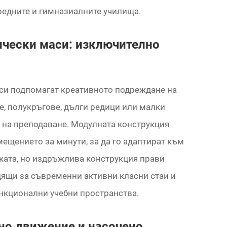
средните и гимназиалните училища.
ически маси: изключително
си подпомагат креативното подреждане на
ве, полукръгове, дълги редици или малки
 на преподаване. Модулната конструкция
мещението за минути, за да го адаптират към
еката, но издръжлива конструкция прави
дящи за съвременни активни класни стаи и
ункционални учебни пространства.
но движение и насочено