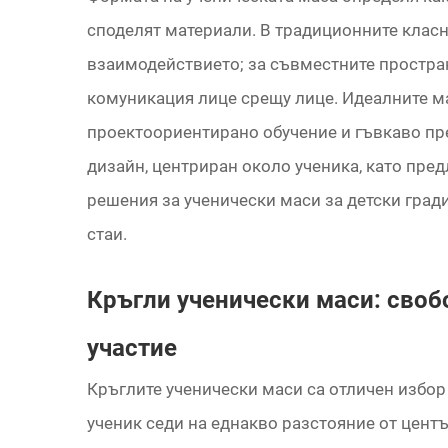
споделят материали. В традиционните клас
взаимодействието; за съвместните простра
комуникация лице срещу лице. Идеалните ма
проектоориентирано обучение и гъвкаво пр
дизайн, центриран около ученика, като пре
решения за ученически маси за детски гради
стаи.
Кръгли ученически маси: сво
участие
Кръглите ученически маси са отличен избор
ученик седи на еднакво разстояние от центъ