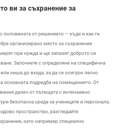
то ви за съхранение за
 половината от решението — къде и как ги
обре организирано място за съхранение
амерят при нужда и ще запазят доброто си
ване. Започнете с определяне на специфична
или ниша до входа, за да се осигури лесно
на основната подредба на помещението. От
пвания далеч от пътищата с интензивно
гури безопасна среда за учениците и персонала.
подово пространство, разгледайте
хранение, като например специално