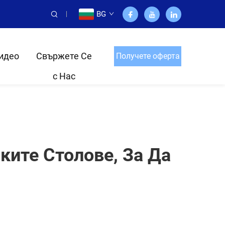
BG
идео
Свържете Се
Получете оферта
с Нас
ките Столове, За Да