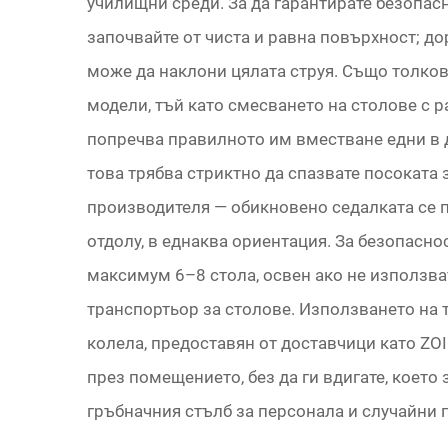
училищни среди. За да гарантирате безопасн
започвайте от чиста и равна повърхност; до
може да наклони цялата струя. Също толков
модели, тъй като смесването на столове с 
попречва правилното им вместване едни в 
това трябва стриктно да спазвате посоката 
производителя — обикновено седалката се п
отдолу, в еднаква ориентация. За безопасно
максимум 6–8 стола, освен ако не използв
транспортьор за столове. Използването на 
колела, предоставян от доставчици като ZO
през помещението, без да ги вдигате, което
гръбначния стълб за персонала и случайни 