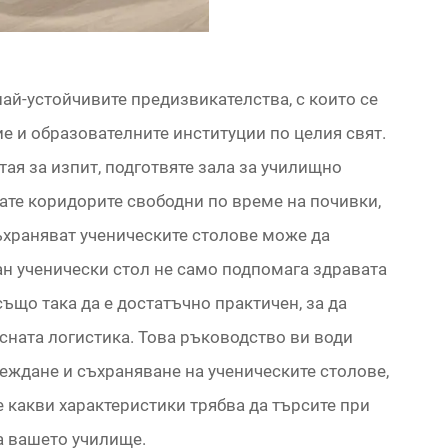
ай-устойчивите предизвикателства, с които се
е и образователните институции по целия свят.
ая за изпит, подготвяте зала за училищно
ате коридорите свободни по време на почивки,
ъхраняват ученическите столове може да
н ученически стол не само подпомага здравата
също така да е достатъчно практичен, за да
сната логистика. Това ръководство ви води
еждане и съхраняване на ученическите столове,
е какви характеристики трябва да търсите при
а вашето училище.