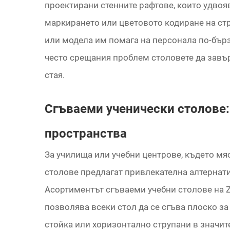
проектирани стенните рафтове, които удвояв
маркирането или цветовото кодиране на ст
или модела им помага на персонала по-бър
често срещания проблем столовете да завъ
стая.
Сгъваеми ученически столове:
пространства
За училища или учебни центрове, където мя
столове предлагат привлекателна алтернати
Асортиментът сгъваеми учебни столове на Z
позволява всеки стол да се сгъва плоско за
стойка или хоризонтално струпани в значит