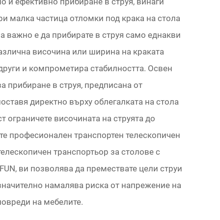
о и ефективно прибиране в струя, винаги
ри малка частица отломки под крака на стола
а важно е да прибирате в струя само еднакви
различна височина или ширина на краката
други и компрометира стабилността. Освен
за прибиране в струя, предписана от
оставя директно върху облегалката на стола
ст ограничете височината на струята до
ате професионален транспортен телескопичен
телескопичен транспортьор за столове с
IFUN, ви позволява да премествате цели струи
 значително намалява риска от напрежение на
повреди на мебелите.