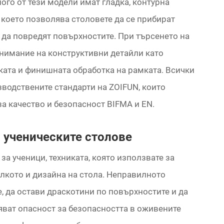
ого от тези модели имат гладка, контурна
 което позволява столовете да се прибират
ли да повредят повърхностите. При търсенето на
нимание на конструктивни детайли като
лката и финишната обработка на рамката. Всички
зводствените стандарти на ZOIFUN, които
а качество и безопасност BIFMA и EN.
 ученическите столове
за ученици, техниката, която използвате за
олкото и дизайна на стола. Неправилното
, да остави драскотини по повърхностите и да
яват опасност за безопасността в оживените