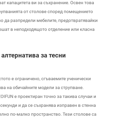
ат капацитета ви за съхранение. Освен това
рупванията от столове според помещението
зо да разпредели мебелите, предотвратявайки
ршат в неподходящото отделение или класна
 алтернатива за тесни
стото е ограничено, сгъваемите ученически
ва на обичайните модели за струпване.
OIFUN е проектиран точно за такива случаи и
 секунди и да се съхранява изправен в стенна
елно по-малко пространство. Тези столове са