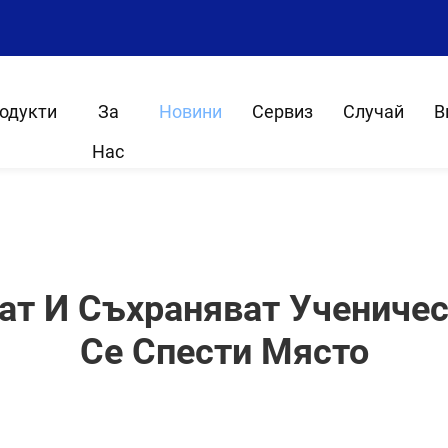
одукти
За
Новини
Сервиз
Случай
В
Нас
т И Съхраняват Ученичес
Се Спести Място