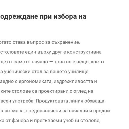
одреждане при избора на
огато става въпрос за съхранение.
столовете един върху друг е конструктивна
ще от самото начало — това не е нещо, което
на ученически стол за вашето училище
заедно с ергономиката, издръжливостта и
ките столове са проектирани с оглед на
ласен употреба. Продуктовата линия обхваща
 пластмаса, предназначени за начални и средни
лка от фанера и прегъваеми учебни столове,