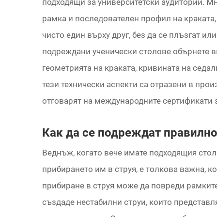
подходящи за университетски аудитории. Мн
рамка и последователен профил на краката,
чисто един върху друг, без да се плъзгат и
подреждани ученически столове обърнете в
геометрията на краката, кривината на седа
тези технически аспекти са отразени в прои
отговарят на международните сертификати з
Как да се подреждат правилно
Веднъж, когато вече имате подходящия стол 
прибирането им в струя, е толкова важна, к
прибиране в струя може да повреди рамките
създаде нестабилни струи, които представл