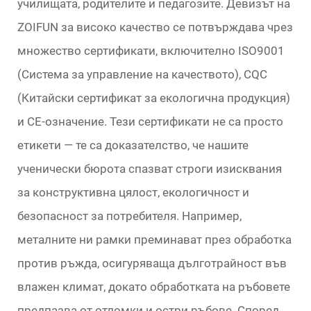
училищата, родителите и педагозите. Девизът на
ZOIFUN за високо качество се потвърждава чрез
множество сертификати, включително ISO9001
(Система за управление на качеството), CQC
(Китайски сертификат за екологична продукция)
и CE-означение. Тези сертификати не са просто
етикети — те са доказателство, че нашите
ученически бюрота спазват строги изисквания
за конструктивна цялост, екологичност и
безопасност за потребителя. Например,
металните ни рамки преминават през обработка
против ръжда, осигуряваща дълготрайност във
влажен климат, докато обработката на ръбовете
предпазва от отломки и остри ръбове. Според