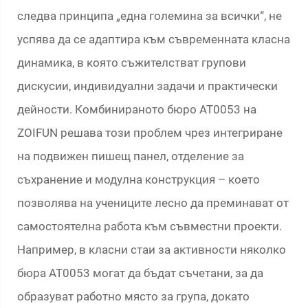
следва принципа „една големина за всички“, не
успява да се адаптира към съвременната класна
динамика, в която съжителстват групови
дискусии, индивидуални задачи и практически
дейности. Комбинираното бюро AT0053 на
ZOIFUN решава този проблем чрез интегриране
на подвижен пишещ панел, отделение за
съхранение и модулна конструкция – което
позволява на учениците лесно да преминават от
самостоятелна работа към съвместни проекти.
Например, в класни стаи за активности няколко
бюра AT0053 могат да бъдат съчетани, за да
образуват работно място за група, докато