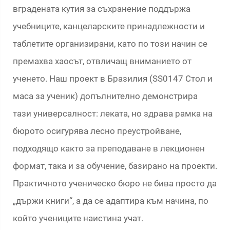
вградената кутия за съхранение поддържа
учебниците, канцеларските принадлежности и
таблетите организирани, като по този начин се
премахва хаосът, отвличащ вниманието от
ученето. Наш проект в Бразилия (SS0147 Стол и
маса за ученик) допълнително демонстрира
тази универсалност: леката, но здрава рамка на
бюрото осигурява лесно преустройване,
подходящо както за преподаване в лекционен
формат, така и за обучение, базирано на проекти.
Практичното ученическо бюро не бива просто да
„държи книги“, а да се адаптира към начина, по
който учениците наистина учат.