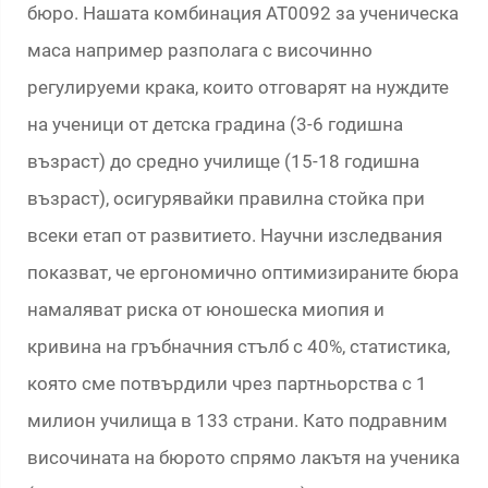
бюро. Нашата комбинация AT0092 за ученическа
маса например разполага с височинно
регулируеми крака, които отговарят на нуждите
на ученици от детска градина (3-6 годишна
възраст) до средно училище (15-18 годишна
възраст), осигурявайки правилна стойка при
всеки етап от развитието. Научни изследвания
показват, че ергономично оптимизираните бюра
намаляват риска от юношеска миопия и
кривина на гръбначния стълб с 40%, статистика,
която сме потвърдили чрез партньорства с 1
милион училища в 133 страни. Като подравним
височината на бюрото спрямо лакътя на ученика